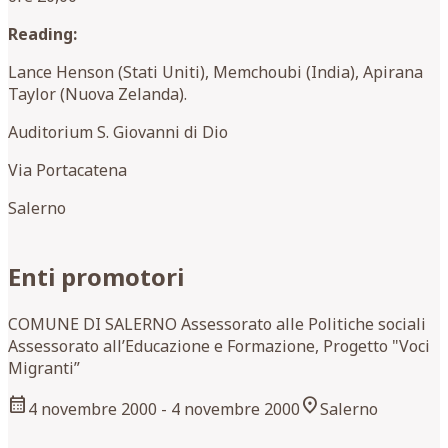
Reading:
Lance Henson (Stati Uniti), Memchoubi (India), Apirana
Taylor (Nuova Zelanda).
Auditorium S. Giovanni di Dio
Via Portacatena
Salerno
Enti promotori
COMUNE DI SALERNO Assessorato alle Politiche sociali
Assessorato all’Educazione e Formazione, Progetto "Voci
Migranti”
calendar_month
location_on
4 novembre 2000
- 4 novembre 2000
Salerno