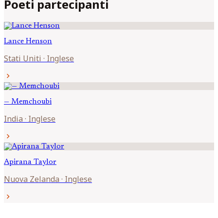
Poeti partecipanti
Lance
Henson
Stati Uniti
·
Inglese
chevron_right
—
Memchoubi
India
·
Inglese
chevron_right
Apirana
Taylor
Nuova Zelanda
·
Inglese
chevron_right