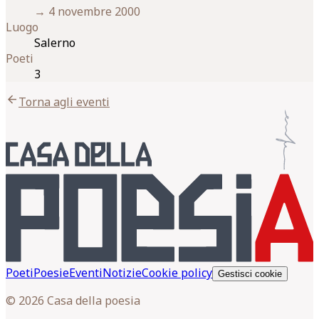
→
4 novembre 2000
Luogo
Salerno
Poeti
3
arrow_back
Torna agli eventi
Poeti
Poesie
Eventi
Notizie
Cookie policy
Gestisci cookie
© 2026 Casa della poesia