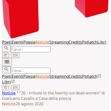
Poeti
Eventi
Poesie
Notizie
Streaming
Credits
Potlatch
Libri
search
|
IT
EN
menu
search
open_in_new
Poeti
Eventi
Poesie
Notizie
Streaming
Credits
Potlatch
open_in_new
Libri
|
IT
EN
chevron_right
Notizie
“26 - tribute to the twenty-six dead women” di
Giancarlo Cavallo a Casa della poesia
Notizie
26 agosto 2020