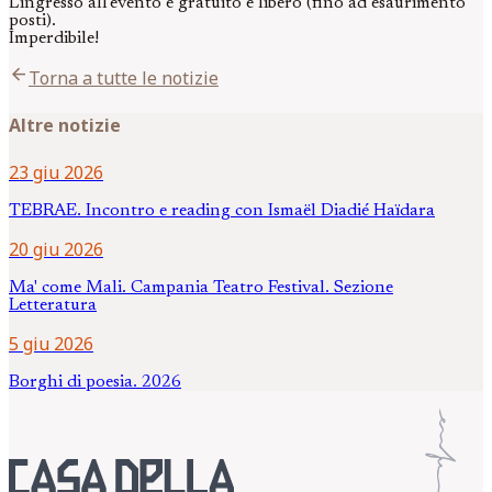
L'ingresso all'evento è gratuito e libero (fino ad esaurimento
posti).
Imperdibile!
arrow_back
Torna a tutte le notizie
Altre notizie
23 giu 2026
TEBRAE. Incontro e reading con Ismaël Diadié Haïdara
20 giu 2026
Ma' come Mali. Campania Teatro Festival. Sezione
Letteratura
5 giu 2026
Borghi di poesia. 2026