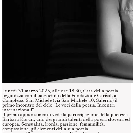
Lunedì 31 marzo 2025, alle ore 18,30, Casa della poesia
organizza con il patrocinio della Fondazione Carisal, al
Complesso San Michele (via San Michele 10, Salerno) il
primo incontro del ciclo "Le voci della poesia. Incontri
internazionali".
Il primo appuntamento vede la partecipazione della poetessa
Barbara Korun, uno dei grandi talenti della poesia slovena ed
europea. Sensualità, ironia, passione, femminilità,
compassione, gli elementi della sua poesia.