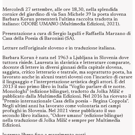
Mercoledì 27 settembre, alle ore 18,30, nella splendida
cornice del giardino di via San Michele 39 la poeta slovena
Barbara Korun presenterà l'ultima raccolta tradotta in
italiano: ODORE UMANO (Multimedia Edizioni, 2021).
Presentazione a cura di Sergio Iagulli e Raffaella Marzano di
Casa della Poesia di Baronissi (SA).
Letture nell'originale sloveno e in traduzione italiana.
Barbara Korun è nata nel 1963 a Ljubljana in Slovenia dove
tuttora risiede. Laureata in slavistica e letterature comparate,
docente di lettere in diversi ginnasi della capitale slovena,
saggista, critico letterario e teatrale, ma soprattutto poeta, ha
lavorato anche in alcuni teatri sloveni con l’incarico di curare
il linguaggio e l’interpretazione artistica degli attori. È del
2013 il suo primo libro in Italia "Voglio parlare di te notte.
Monologhi" (edizione bilingue), tradotto da Jolka Milič e
pubblicato dalla Multimedia Edizioni. Nel 2016 ha ricevuto il
"Premio internazionale Casa della poesia – Regina Coppola".
Negli ultimi anni ha lavorato come volontaria nei campi
profughi in Slovenia. Nel 2021 viene pubblicato il suo
secondo libro italiano, "Odore umano" (edizione bilingue)
nella traduzione di Jolka Milič e sempre per Multimedia
Edizioni.
Ingresso libero fino a esaurimento posti.