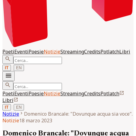
Poeti
Eventi
Poesie
Notizie
Streaming
Credits
Potlatch
Libri
search
|
IT
EN
menu
search
open_in_new
Poeti
Eventi
Poesie
Notizie
Streaming
Credits
Potlatch
open_in_new
Libri
|
IT
EN
chevron_right
Notizie
Domenico Brancale: "Dovunque acqua sia voce".
Notizie
18 marzo 2023
Domenico Brancale: "Dovunque acqua