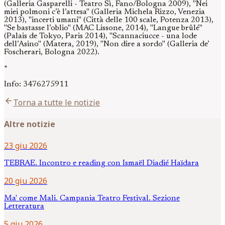
(Galleria Gasparelli - Teatro Sì, Fano/Bologna 2009), "Nei
miei polmoni c’è l’attesa" (Galleria Michela Rizzo, Venezia
2013), "incerti umani" (Città delle 100 scale, Potenza 2013),
"Se bastasse l’oblio" (MAC Lissone, 2014), "Langue brûlé"
(Palais de Tokyo, Paris 2014), "Scannaciucce - una lode
dell’Asino" (Matera, 2019), "Non dire a sordo" (Galleria de’
Foscherari, Bologna 2022).
*
Info: 3476275911
arrow_back
Torna a tutte le notizie
Altre notizie
23 giu 2026
TEBRAE. Incontro e reading con Ismaël Diadié Haïdara
20 giu 2026
Ma' come Mali. Campania Teatro Festival. Sezione
Letteratura
5 giu 2026