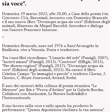
sia voce".
Domenica 19 marzo 2023, alle 20,00, a Casa della poesia (via
Convento 21/a, Baronissi), incontro con Domenico Brancale
e il suo nuovo libro "Dovunque acqua sia voce" (Edizione degli
animali, illustrato da Miquel Barceló). Introduce e dialoga
con l'autore Francesco Iannone.
*
Domenico Brancale, nato nel 1976 a Sant’Arcangelo in
Basilicata, vive a Venezia. Poeta e traduttore.
Tra i suoi libri ricordiamo: "L’ossario del sole" (Passigli, 2007),
"incerti umani" (Passigli, 2013), "Controre" (Effigie, 2013),
"Per diverse ragioni" (Passigli, 2017), "Dovunque acqua sia
voce" (Edizioni degli animali, 2022). Ha curato il libro
Cristina Campo "In immagini e parole" e tradotto Cioran, J.
Giorno, C. Royet-Journoud, Artaud, Scelsi.
È uno dei curatori della collana di poesia straniera “Le
Meteore” per Ibis e “Prova d’Artista” per la Galerie Bordas.
Collabora con Antinomie, Le Nature Indivisibili e
l’Internazionale.
Il suo lavoro sulla voce e sullo spazio ha prodotto le
performance: "Questa deposizione rischiara la tua assenza"