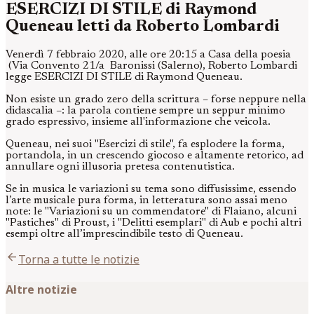
ESERCIZI DI STILE di Raymond
Queneau letti da Roberto Lombardi
Venerdì 7 febbraio 2020, alle ore 20:15 a Casa della poesia
(Via Convento 21/a Baronissi (Salerno), Roberto Lombardi
legge ESERCIZI DI STILE di Raymond Queneau.
Non esiste un grado zero della scrittura – forse neppure nella
didascalia –: la parola contiene sempre un seppur minimo
grado espressivo, insieme all'informazione che veicola.
Queneau, nei suoi "Esercizi di stile", fa esplodere la forma,
portandola, in un crescendo giocoso e altamente retorico, ad
annullare ogni illusoria pretesa contenutistica.
Se in musica le variazioni su tema sono diffusissime, essendo
l’arte musicale pura forma, in letteratura sono assai meno
note: le "Variazioni su un commendatore" di Flaiano, alcuni
"Pastiches" di Proust, i "Delitti esemplari" di Aub e pochi altri
esempi oltre all’imprescindibile testo di Queneau.
arrow_back
Torna a tutte le notizie
Altre notizie