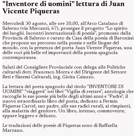
"Inventore di uomini" lettura di Juan
Vicente Piqueras
Mercoledì 30 agosto, alle ore 20,00, all'Arco Catalano di
Salerno (via Mercanti, 67), prosegue il progetto “Lo spirito
dei luoghi. Incontri internazionali di poesia”, promosso dalla
Provincia di Salerno e curato da Casa della poesia di Baronissi
che propone un percorso nella poesia e nelle lingue del
mondo, con la presenza del poeta Juan Vicente Piqueras, una
delle voci più belle ed importanti della poesia spagnola
contemporanea.
Saluti del Consigliere Provinciale con delega alle Politiche
culturali dott. Francesco Morra e del Dirigente del Settore
Reti e Sistemi Culturali, ing. Gioita Caiazzo.
La lettura del poeta spagnolo dal titolo "INVENTORE DI
UOMINI" "viaggerà" nei libri "Vigilia di restare", antologia che
raccoglie le sue poesie più belle degli ultimi anni e "Padre", il
nuovo straordinario libro del poeta, dedicato a Fermin
Piqueras Carcel, suo padre, alle sue radici rurali, ai rimpianti,
alla malattia del genitore. Un libro, intenso, commovente,
eppure leggero e delicato.
Le traduzioni delle poesie di Piqueras sono di Raffaella
Marzano.