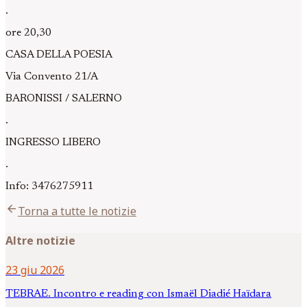
.
ore 20,30
CASA DELLA POESIA
Via Convento 21/A
BARONISSI / SALERNO
.
INGRESSO LIBERO
.
Info: 3476275911
arrow_back
Torna a tutte le notizie
Altre notizie
23 giu 2026
TEBRAE. Incontro e reading con Ismaël Diadié Haïdara