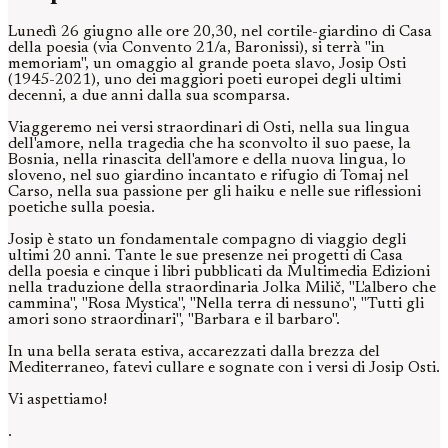
Lunedì 26 giugno alle ore 20,30, nel cortile-giardino di Casa
della poesia (via Convento 21/a, Baronissi), si terrà "in
memoriam", un omaggio al grande poeta slavo, Josip Osti
(1945-2021), uno dei maggiori poeti europei degli ultimi
decenni, a due anni dalla sua scomparsa.
Viaggeremo nei versi straordinari di Osti, nella sua lingua
dell'amore, nella tragedia che ha sconvolto il suo paese, la
Bosnia, nella rinascita dell'amore e della nuova lingua, lo
sloveno, nel suo giardino incantato e rifugio di Tomaj nel
Carso, nella sua passione per gli haiku e nelle sue riflessioni
poetiche sulla poesia.
Josip è stato un fondamentale compagno di viaggio degli
ultimi 20 anni. Tante le sue presenze nei progetti di Casa
della poesia e cinque i libri pubblicati da Multimedia Edizioni
nella traduzione della straordinaria Jolka Milič, "L'albero che
cammina", "Rosa Mystica", "Nella terra di nessuno", "Tutti gli
amori sono straordinari", "Barbara e il barbaro".
In una bella serata estiva, accarezzati dalla brezza del
Mediterraneo, fatevi cullare e sognate con i versi di Josip Osti.
Vi aspettiamo!
.