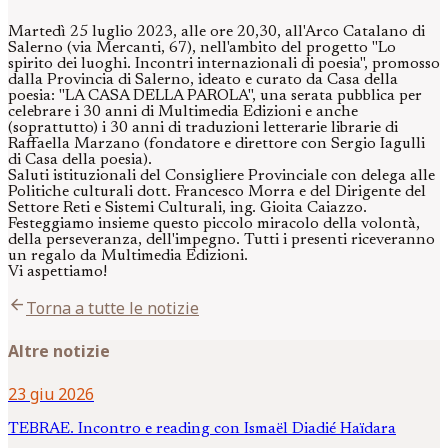
Martedì 25 luglio 2023, alle ore 20,30, all'Arco Catalano di
Salerno (via Mercanti, 67), nell'ambito del progetto "Lo
spirito dei luoghi. Incontri internazionali di poesia", promosso
dalla Provincia di Salerno, ideato e curato da Casa della
poesia: "LA CASA DELLA PAROLA", una serata pubblica per
celebrare i 30 anni di Multimedia Edizioni e anche
(soprattutto) i 30 anni di traduzioni letterarie librarie di
Raffaella Marzano (fondatore e direttore con Sergio Iagulli
di Casa della poesia).
Saluti istituzionali del Consigliere Provinciale con delega alle
Politiche culturali dott. Francesco Morra e del Dirigente del
Settore Reti e Sistemi Culturali, ing. Gioita Caiazzo.
Festeggiamo insieme questo piccolo miracolo della volontà,
della perseveranza, dell'impegno. Tutti i presenti riceveranno
un regalo da Multimedia Edizioni.
Vi aspettiamo!
arrow_back
Torna a tutte le notizie
Altre notizie
23 giu 2026
TEBRAE. Incontro e reading con Ismaël Diadié Haïdara