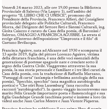
Venerdì 24 marzo 2023, alle ore 19,00 presso la Biblioteca
Provinciale di Salerno (Via Laspro 1), nell’ambito del
progetto “IL LIBRO CHE CI UNISCE”, promosso dal
Presidente della Provincia, Francesco Alfieri, dal Consigliere
provinciale delegato alle Politiche Culturali, Francesco
Morra, dal Dirigente del Settore Reti e Sistemi Culturali, ing.
Gioita Caiazzo e curato da Casa della poesia, di Baronissi /
Salerno, OMAGGIO A FRANCISCA AGUIRRE. La serata si
svolge all'interno dell'esposizione "L'impronta e il filo" di
Gaetano Bevilacqua.
Francisca Aguirre, nata ad Alicante nel 1930 e scomparsa il
13 aprile 2019, figlia del pittore Lorenzo Aguirre, vittima
della dittatura franchista, è una delle voci essenziali della
generazione di poetesse spagnole nate e cresciute sotto il
segno della Guerra Civile. Viaggeremo attraverso la sua
poesia, la sua storia personale e familiare e i tre libri curati da
Casa della poesia, con la traduzione di Raffaella Marzano,
"Paesaggi di carta" (un'ampia e bellissima antologia della sua
poesia), "Specchio, specchio" (una magnifica autobiografia
poetica) e "Che stiri Rosa Luxemburg" (una raccolta di
racconti "autobiografici"). In questo viaggio incontreremo suo
marito Felix Grande (importante poeta e flamencologo) e sua
figlia Guadalupe Grande (anch'essa poeta) e insieme a loro (in
video) anche Juan Carlos Mestre e Juan Vicente Piqueras.
Francisca Aguirre ha pubblicato il suo primo libro di poesie,