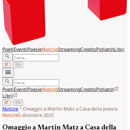
Poeti
Eventi
Poesie
Notizie
Streaming
Credits
Potlatch
Libri
search
|
IT
EN
menu
search
open_in_new
Poeti
Eventi
Poesie
Notizie
Streaming
Credits
Potlatch
open_in_new
Libri
|
IT
EN
chevron_right
Notizie
Omaggio a Martin Matz a Casa della poesia
Notizie
5 dicembre 2025
Omaggio a Martin Matz a Casa della