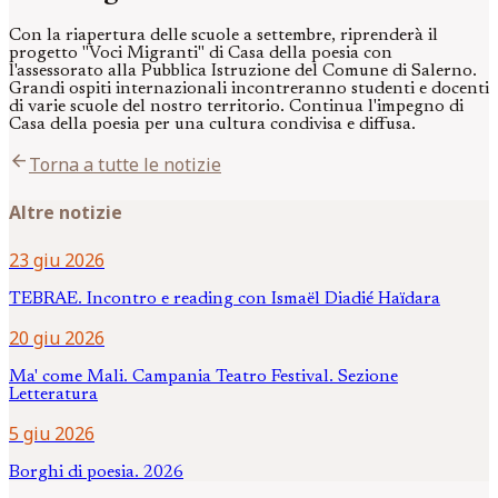
Con la riapertura delle scuole a settembre, riprenderà il
progetto "Voci Migranti" di Casa della poesia con
l'assessorato alla Pubblica Istruzione del Comune di Salerno.
Grandi ospiti internazionali incontreranno studenti e docenti
di varie scuole del nostro territorio. Continua l'impegno di
Casa della poesia per una cultura condivisa e diffusa.
arrow_back
Torna a tutte le notizie
Altre notizie
23 giu 2026
TEBRAE. Incontro e reading con Ismaël Diadié Haïdara
20 giu 2026
Ma' come Mali. Campania Teatro Festival. Sezione
Letteratura
5 giu 2026
Borghi di poesia. 2026