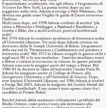
dell'oriente" ha scritto una volta.
Il materialismo occidentale, che egli rifiuta, è l'argomento di
'A Grave for New York'. La poesia scritta dopo un suo
soggiorno nella città. Adonis si rivolge a Walt Whitman, che
diventa sua guida come Virgilio fu guida di Dante attraverso
l'Inferno.
Molti anni dopo, nel 1998 Adonis confessò di sentirsi "più
vicino a Nietzsche e Heidegger, a Rimbaud e Baudelaire, a
Goethe e Rilke, che a molti scrittori, poeti ed intellettuali
arabi."
Nel 1970 Adonis fu nominato professore di letteratura araba
all'Università Libanese. Tre anni dopo Adonis ottenne un
dottorato dalla St Joseph University di Beirut. L'argomento
della sua tesi fu "Permanenza e Cambiamento nel pensiero e
letteratira arabi." Nel 1975 in Libano scoppiò la guerra civile e
negli anni '80 ci fu una escalation - l'esercito israeliano entrò
a Beirut e i siriani si trovarono in trincea. In questo periodo
Adonis trascorse la maggior parte del tempo a Beirut. Nel
1980-81 fu docente in visita all'università Censier Paris III.
Adonis ha insegnato anche al Collège de France, alla
Georgetown University, e all'Università di Genova. Dopo
aver lasciato lUniversità Libanese, nel 1986 Adonis si trasferì
a Parigi. Nel 2001, Adonis fu insignito del Goethe Medal del
Goethe-Gesellschaft. Il suo nome è stato spesso citato fra i
candidati al Premio Nobel.
Benché Adonis abbia esaminato criticamente i problemi del
Medio Oriente, come poeta è stato più interessato alla