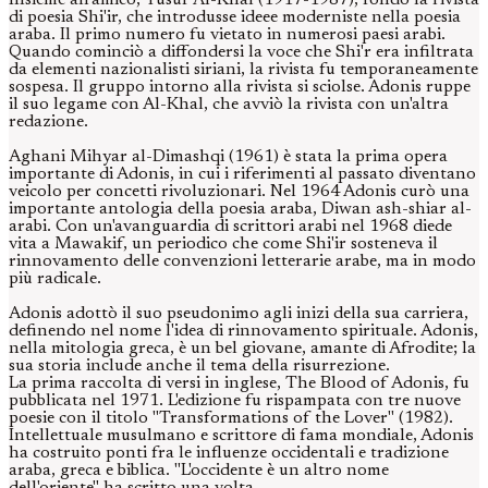
Insieme all'amico, Yusuf Al-Khal (1917-1987), fondò la rivista
di poesia Shi'ir, che introdusse ideee moderniste nella poesia
araba. Il primo numero fu vietato in numerosi paesi arabi.
Quando cominciò a diffondersi la voce che Shi'r era infiltrata
da elementi nazionalisti siriani, la rivista fu temporaneamente
sospesa. Il gruppo intorno alla rivista si sciolse. Adonis ruppe
il suo legame con Al-Khal, che avviò la rivista con un'altra
redazione.
Aghani Mihyar al-Dimashqi (1961) è stata la prima opera
importante di Adonis, in cui i riferimenti al passato diventano
veicolo per concetti rivoluzionari. Nel 1964 Adonis curò una
importante antologia della poesia araba, Diwan ash-shiar al-
arabi. Con un'avanguardia di scrittori arabi nel 1968 diede
vita a Mawakif, un periodico che come Shi'ir sosteneva il
rinnovamento delle convenzioni letterarie arabe, ma in modo
più radicale.
Adonis adottò il suo pseudonimo agli inizi della sua carriera,
definendo nel nome l'idea di rinnovamento spirituale. Adonis,
nella mitologia greca, è un bel giovane, amante di Afrodite; la
sua storia include anche il tema della risurrezione.
La prima raccolta di versi in inglese, The Blood of Adonis, fu
pubblicata nel 1971. L'edizione fu rispampata con tre nuove
poesie con il titolo "Transformations of the Lover" (1982).
Intellettuale musulmano e scrittore di fama mondiale, Adonis
ha costruito ponti fra le influenze occidentali e tradizione
araba, greca e biblica. "L'occidente è un altro nome