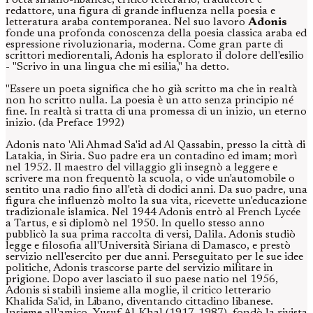
Poeta siriano-libanese, critico letterario, traduttore e
redattore, una figura di grande influenza nella poesia e
letteratura araba contemporanea. Nel suo lavoro
Adonis
fonde una profonda conoscenza della poesia classica araba ed
espressione rivoluzionaria, moderna. Come gran parte di
scrittori mediorentali, Adonis ha esplorato il dolore dell'esilio
- "Scrivo in una lingua che mi esilia," ha detto.
"Essere un poeta significa che ho già scritto ma che in realtà
non ho scritto nulla. La poesia è un atto senza principio né
fine. In realtà si tratta di una promessa di un inizio, un eterno
inizio. (da Preface 1992)
Adonis nato 'Ali Ahmad Sa'id ad Al Qassabin, presso la città di
Latakia, in Siria. Suo padre era un contadino ed imam; morì
nel 1952. Il maestro del villaggio gli insegnò a leggere e
scrivere ma non frequentò la scuola, o vide un'automobile o
sentito una radio fino all'età di dodici anni. Da suo padre, una
figura che influenzò molto la sua vita, ricevette un'educazione
tradizionale islamica. Nel 1944 Adonis entrò al French Lycée
a Tartus, e si diplomò nel 1950. In quello stesso anno
pubblicò la sua prima raccolta di versi, Dalila. Adonis studiò
legge e filosofia all'Università Siriana di Damasco, e prestò
servizio nell'esercito per due anni. Perseguitato per le sue idee
politiche, Adonis trascorse parte del servizio militare in
prigione. Dopo aver lasciato il suo paese natio nel 1956,
Adonis si stabilì insieme alla moglie, il critico letterario
Khalida Sa'id, in Libano, diventando cittadino libanese.