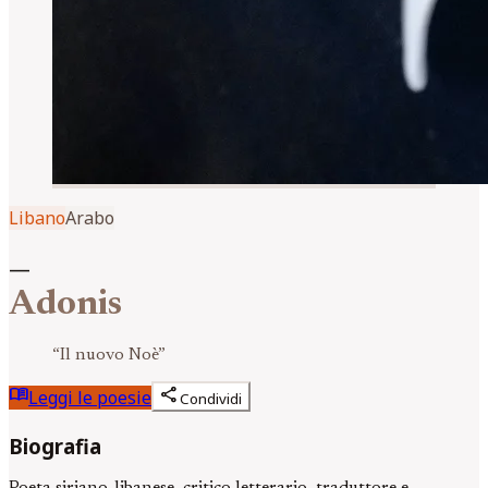
Libano
Arabo
—
Adonis
“
Il nuovo Noè
”
menu_book
share
Leggi le poesie
Condividi
Biografia