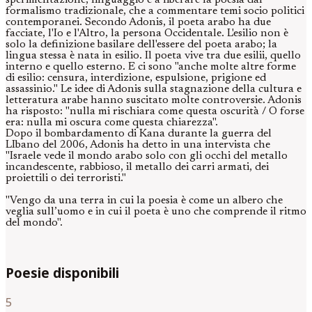
sperimentazione, linguaggio e a liberare la poesia dal
formalismo tradizionale, che a commentare temi socio politici
contemporanei. Secondo Adonis, il poeta arabo ha due
facciate, l'Io e l'Altro, la persona Occidentale. L'esilio non è
solo la definizione basilare dell'essere del poeta arabo; la
lingua stessa è nata in esilio. Il poeta vive tra due esilii, quello
interno e quello esterno. E ci sono "anche molte altre forme
di esilio: censura, interdizione, espulsione, prigione ed
assassinio." Le idee di Adonis sulla stagnazione della cultura e
letteratura arabe hanno suscitato molte controversie. Adonis
ha risposto: "nulla mi rischiara come questa oscurità / O forse
era: nulla mi oscura come questa chiarezza".
Dopo il bombardamento di Kana durante la guerra del
LIbano del 2006, Adonis ha detto in una intervista che
"Israele vede il mondo arabo solo con gli occhi del metallo
incandescente, rabbioso, il metallo dei carri armati, dei
proiettili o dei terroristi."
"Vengo da una terra in cui la poesia è come un albero che
veglia sull’uomo e in cui il poeta è uno che comprende il ritmo
del mondo".
Poesie disponibili
5