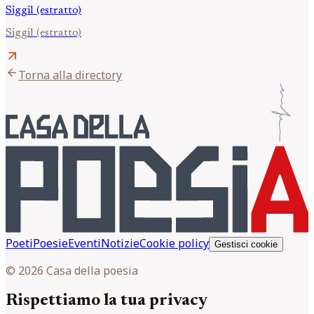
Siggil (estratto)
Siggil (estratto)
arrow_outward
arrow_back
Torna alla directory
Poeti
Poesie
Eventi
Notizie
Cookie policy
Gestisci cookie
© 2026 Casa della poesia
Rispettiamo la tua privacy