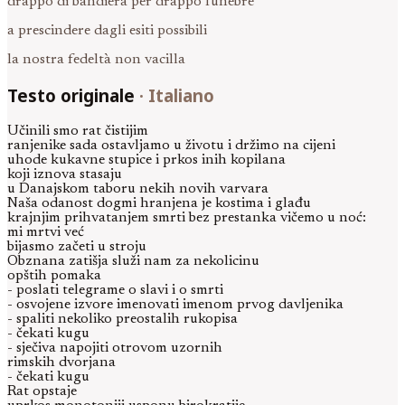
drappo di bandiera per drappo funebre
a prescindere dagli esiti possibili
la nostra fedeltà non vacilla
Testo originale
·
Italiano
Učinili smo rat čistijim
ranjenike sada ostavljamo u životu i držimo na cijeni
uhode kukavne stupice i prkos inih kopilana
koji iznova stasaju
u Danajskom taboru nekih novih varvara
Naša odanost dogmi hranjena je kostima i glađu
krajnjim prihvatanjem smrti bez prestanka vičemo u noć:
mi mrtvi već
bijasmo začeti u stroju
Obznana zatišja služi nam za nekolicinu
opštih pomaka
- poslati telegrame o slavi i o smrti
- osvojene izvore imenovati imenom prvog davljenika
- spaliti nekoliko preostalih rukopisa
- čekati kugu
- sječiva napojiti otrovom uzornih
rimskih dvorjana
- čekati kugu
Rat opstaje