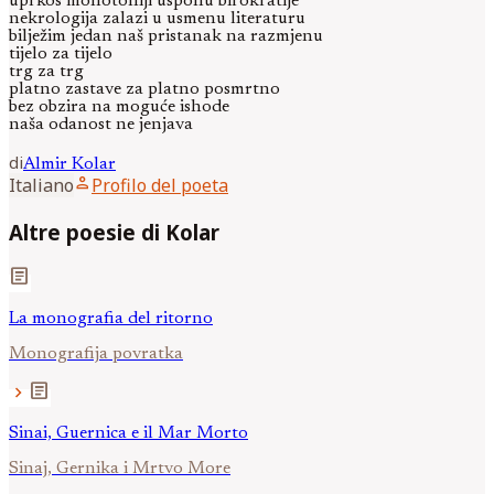
uprkos monotoniji usponu birokratije
nekrologija zalazi u usmenu literaturu
bilježim jedan naš pristanak na razmjenu
tijelo za tijelo
trg za trg
platno zastave za platno posmrtno
bez obzira na moguće ishode
naša odanost ne jenjava
di
Almir
Kolar
person
Italiano
Profilo del poeta
Altre poesie di Kolar
article
La monografia del ritorno
Monografija povratka
article
chevron_right
Sinai, Guernica e il Mar Morto
Sinaj, Gernika i Mrtvo More