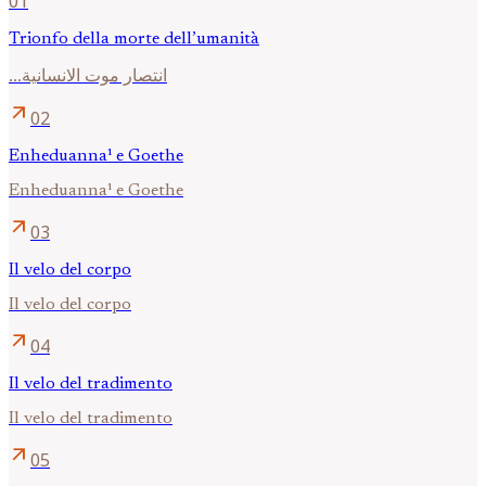
01
Trionfo della morte dell’umanità
...انتصار موت الانسانية
arrow_outward
02
Enheduanna¹ e Goethe
Enheduanna¹ e Goethe
arrow_outward
03
Il velo del corpo
Il velo del corpo
arrow_outward
04
Il velo del tradimento
Il velo del tradimento
arrow_outward
05