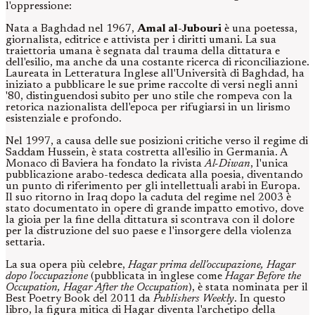
l'oppressione:
Nata a Baghdad nel 1967,
Amal al-Jubouri
è una poetessa,
giornalista, editrice e attivista per i diritti umani. La sua
traiettoria umana è segnata dal trauma della dittatura e
dell'esilio, ma anche da una costante ricerca di riconciliazione.
Laureata in Letteratura Inglese all'Università di Baghdad, ha
iniziato a pubblicare le sue prime raccolte di versi negli anni
'80, distinguendosi subito per uno stile che rompeva con la
retorica nazionalista dell'epoca per rifugiarsi in un lirismo
esistenziale e profondo.
Nel 1997, a causa delle sue posizioni critiche verso il regime di
Saddam Hussein, è stata costretta all'esilio in Germania. A
Monaco di Baviera ha fondato la rivista
Al-Diwan
, l'unica
pubblicazione arabo-tedesca dedicata alla poesia, diventando
un punto di riferimento per gli intellettuali arabi in Europa.
Il suo ritorno in Iraq dopo la caduta del regime nel 2003 è
stato documentato in opere di grande impatto emotivo, dove
la gioia per la fine della dittatura si scontrava con il dolore
per la distruzione del suo paese e l'insorgere della violenza
settaria.
La sua opera più celebre,
Hagar prima dell'occupazione, Hagar
dopo l'occupazione
(pubblicata in inglese come
Hagar Before the
Occupation, Hagar After the Occupation
), è stata nominata per il
Best Poetry Book del 2011 da
Publishers Weekly
. In questo
libro, la figura mitica di Hagar diventa l'archetipo della