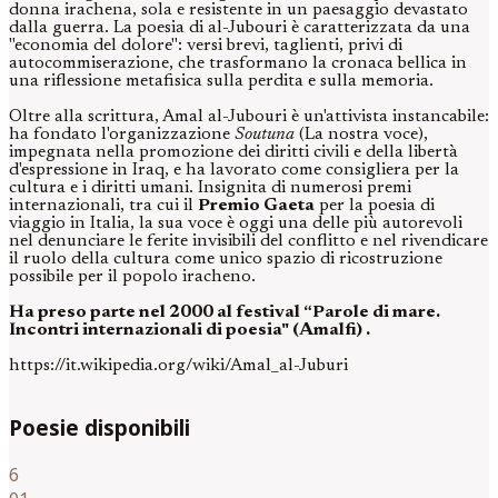
donna irachena, sola e resistente in un paesaggio devastato
dalla guerra. La poesia di al-Jubouri è caratterizzata da una
"economia del dolore": versi brevi, taglienti, privi di
autocommiserazione, che trasformano la cronaca bellica in
una riflessione metafisica sulla perdita e sulla memoria.
Oltre alla scrittura, Amal al-Jubouri è un'attivista instancabile:
ha fondato l'organizzazione
Soutuna
(La nostra voce),
impegnata nella promozione dei diritti civili e della libertà
d'espressione in Iraq, e ha lavorato come consigliera per la
cultura e i diritti umani. Insignita di numerosi premi
internazionali, tra cui il
Premio Gaeta
per la poesia di
viaggio in Italia, la sua voce è oggi una delle più autorevoli
nel denunciare le ferite invisibili del conflitto e nel rivendicare
il ruolo della cultura come unico spazio di ricostruzione
possibile per il popolo iracheno.
Ha preso parte nel 2000 al festival “Parole di mare.
Incontri internazionali di poesia" (Amalfi) .
https://it.wikipedia.org/wiki/Amal_al-Juburi
Poesie disponibili
6