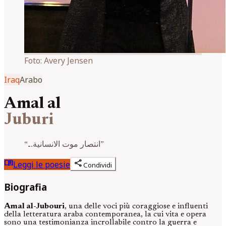
Foto:
Avery Jensen
Iraq
Arabo
Amal al
Juburi
“
...انتصار موت الانسانية
”
menu_book
share
Leggi le poesie
Condividi
Biografia
Amal al-Jubouri
, una delle voci più coraggiose e influenti
della letteratura araba contemporanea, la cui vita e opera
sono una testimonianza incrollabile contro la guerra e