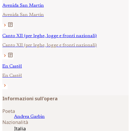
Avenida San Martin
Avenida San Martin
article
chevron_right
Canto XII (per leghe, logge e fronti nazionali)
Canto XII (per leghe, logge e fronti nazionali)
article
chevron_right
En Castèl
En Castèl
chevron_right
Informazioni sull'opera
Poeta
Andrea
Garbin
Nazionalità
Italia