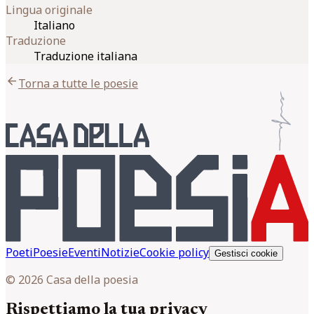
Lingua originale
Italiano
Traduzione
Traduzione italiana
arrow_back
Torna a tutte le poesie
Poeti
Poesie
Eventi
Notizie
Cookie policy
Gestisci cookie
© 2026 Casa della poesia
Rispettiamo la tua privacy