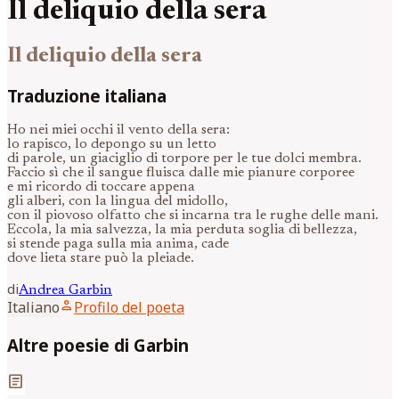
Il deliquio della sera
Il deliquio della sera
Traduzione italiana
Ho nei miei occhi il vento della sera:
lo rapisco, lo depongo su un letto
di parole, un giaciglio di torpore per le tue dolci membra.
Faccio sì che il sangue fluisca dalle mie pianure corporee
e mi ricordo di toccare appena
gli alberi, con la lingua del midollo,
con il piovoso olfatto che si incarna tra le rughe delle mani.
Eccola, la mia salvezza, la mia perduta soglia di bellezza,
si stende paga sulla mia anima, cade
dove lieta stare può la pleiade.
di
Andrea
Garbin
person
Italiano
Profilo del poeta
Altre poesie di Garbin
article