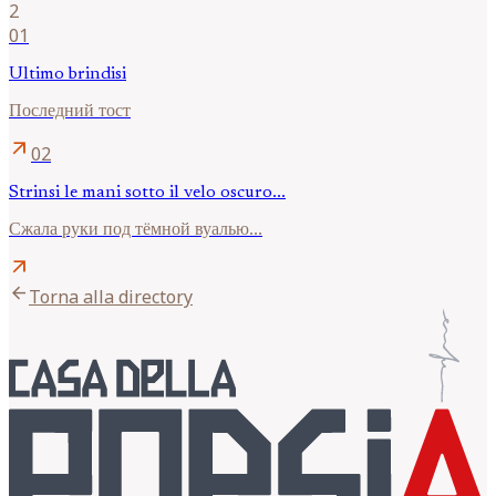
2
01
Ultimo brindisi
Последний тост
arrow_outward
02
Strinsi le mani sotto il velo oscuro...
Сжала руки под тёмной вуалью...
arrow_outward
arrow_back
Torna alla directory