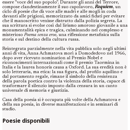
essere "voce del suo popolo". Durante gli anni del Terrore,
compose clandestinamente il suo capolavoro,
Requiem
, un
ciclo di poesie che dà voce alle madri e alle mogli in coda
davanti alle prigioni, memorizzato da amici fidati per evitare
che il manoscritto venisse distrutto dalla polizia segreta. La
sua scrittura si evolse così dal lirismo amoroso giovanile a una
monumentalità epica e tragica, culminando nel complesso e
misterioso
Poema senza eroe
, una riflessione metafisica sulla
storia e sul destino della cultura russa.
Reintegrata parzialmente nella vita pubblica solo negli ultimi
anni di vita, Anna Achmatova morì a Domodedovo nel 1966,
dopo aver ricevuto nomination al Premio Nobel e
riconoscimenti internazionali come il premio Taormina in
Italia e la laurea honoris causa a Oxford. La sua eredità non è
solo letteraria, ma etica: la sua figura, dal profilo aquilino e
dal portamento regale, rimane il simbolo della resistenza
della parola poetica contro la violenza della storia, capace di
trasformare il silenzio imposto dalla censura in un canto
universale di memoria e giustizia.
Casa della poesia si è occupata più volte della Achmatova e
della sua poesia, in diverse manifestazioni e in seminari di
studio.
Poesie disponibili