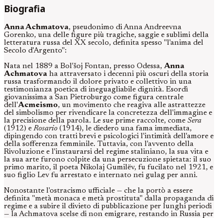
Biografia
Anna Achmatova
, pseudonimo di Anna Andreevna
Gorenko, una delle figure più tragiche, saggie e sublimi della
letteratura russa del XX secolo, definita spesso "l'anima del
Secolo d'Argento":
Nata nel 1889 a Bol'šoj Fontan, presso Odessa,
Anna
Achmatova
ha attraversato i decenni più oscuri della storia
russa trasformando il dolore privato e collettivo in una
testimonianza poetica di ineguagliabile dignità. Esordì
giovanissima a San Pietroburgo come figura centrale
dell'
Acmeismo
, un movimento che reagiva alle astrattezze
del simbolismo per rivendicare la concretezza dell'immagine e
la precisione della parola. Le sue prime raccolte, come
Sera
(1912) e
Rosario
(1914), le diedero una fama immediata,
dipingendo con tratti brevi e psicologici l'intimità dell'amore e
della sofferenza femminile. Tuttavia, con l'avvento della
Rivoluzione e l'instaurarsi del regime staliniano, la sua vita e
la sua arte furono colpite da una persecuzione spietata: il suo
primo marito, il poeta Nikolaj Gumilëv, fu fucilato nel 1921, e
suo figlio Lev fu arrestato e internato nei gulag per anni.
Nonostante l'ostracismo ufficiale — che la portò a essere
definita "metà monaca e metà prostituta" dalla propaganda di
regime e a subire il divieto di pubblicazione per lunghi periodi
— la Achmatova scelse di non emigrare, restando in Russia per