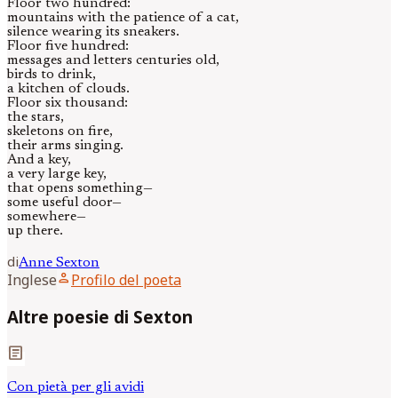
Floor two hundred:
mountains with the patience of a cat,
silence wearing its sneakers.
Floor five hundred:
messages and letters centuries old,
birds to drink,
a kitchen of clouds.
Floor six thousand:
the stars,
skeletons on fire,
their arms singing.
And a key,
a very large key,
that opens something—
some useful door—
somewhere—
up there.
di
Anne
Sexton
person
Inglese
Profilo del poeta
Altre poesie di Sexton
article
Con pietà per gli avidi