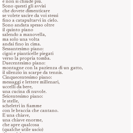
e non si chiude più.
Sono questi gli avvisi
che dovete dimenticare
se volete uscire da voi stessi
fino a catapultarvi in cielo.
Sono andata spesso oltre
il quinto piano
salendo a manovella,
ma solo una volta
andai fino in cima.
Sessantesimo piano:
cigni e pianticelle piegati
verso la propria tomba.
Duecentesimo piano:
montagne con la pazienza di un gatto,
il silenzio in scarpe da tennis.
Cinquecentesimo piano:
messaggi e lettere millenari,
uccelli da bere,
una cucina di nuvole.
Seicentesimo piano:
le stelle,
scheletri in fiamme
con le braccia che cantano.
E una chiave,
una chiave enorme,
che apre qualcosa
(qualche utile uscio)