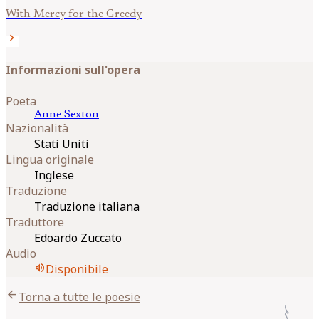
With Mercy for the Greedy
chevron_right
Informazioni sull'opera
Poeta
Anne
Sexton
Nazionalità
Stati Uniti
Lingua originale
Inglese
Traduzione
Traduzione italiana
Traduttore
Edoardo Zuccato
Audio
volume_up
Disponibile
arrow_back
Torna a tutte le poesie