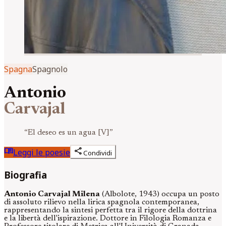
Spagna
Spagnolo
Antonio
Carvajal
“
El deseo es un agua [V]
”
menu_book
share
Leggi le poesie
Condividi
Biografia
Antonio Carvajal Milena
(Albolote, 1943) occupa un posto
di assoluto rilievo nella lirica spagnola contemporanea,
rappresentando la sintesi perfetta tra il rigore della dottrina
e la libertà dell'ispirazione. Dottore in Filologia Romanza e