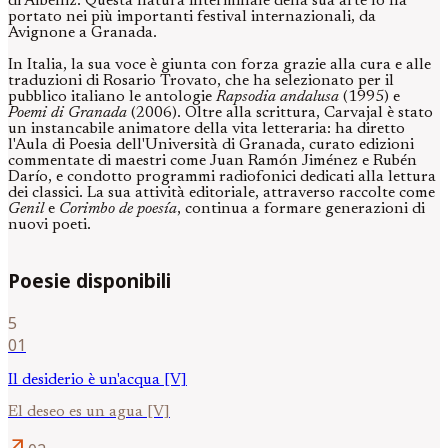
di Albéniz. Questa natura interminale della sua arte lo ha
portato nei più importanti festival internazionali, da
Avignone a Granada.
In Italia, la sua voce è giunta con forza grazie alla cura e alle
traduzioni di Rosario Trovato, che ha selezionato per il
pubblico italiano le antologie
Rapsodia andalusa
(1995) e
Poemi di Granada
(2006). Oltre alla scrittura, Carvajal è stato
un instancabile animatore della vita letteraria: ha diretto
l'Aula di Poesia dell'Università di Granada, curato edizioni
commentate di maestri come Juan Ramón Jiménez e Rubén
Darío, e condotto programmi radiofonici dedicati alla lettura
dei classici. La sua attività editoriale, attraverso raccolte come
Genil
e
Corimbo de poesía
, continua a formare generazioni di
nuovi poeti.
Poesie disponibili
5
01
Il desiderio è un'acqua [V]
El deseo es un agua [V]
arrow_outward