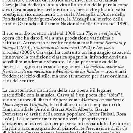
Professore titolare di Metrica all'Università di Granada,
Carvajal ha dedicato la sua vita allo studio della parola come
struttura musicale e architettonica, meriti che gli sono valsi
prestigiosi riconoscimenti tra cui la Medaglia d'Onore della
Fondazione Rodríguez-Acosta, la Medaglia al merito della
città di Granada e il Premio Nazionale della Critica nel 1990.
Il suo esordio poetico risale al 1968 con
Tigres en el jardín
,
opera che ha dato il via a una produzione vastissima e
raffinata. Attraverso raccolte fondamentali come
Serenata y
navaja
(1973),
Testimonio de invierno
(1990) e
Los pasos
evocados
(2005), Carvajal ha costruito un linguaggio capace di
rinnovare la tradizione classica spagnola, infondendovi una
sensibilità moderna e vibrante. La sua padronanza della
metrica — oggetto dei suoi saggi teorici
De métrica expresiva
frente a métrica mecánica
e
Metáfora de las huellas
— non è mai
freddo esercizio di stile, ma uno strumento per dare ordine al
caos del sentire.
La caratteristica distintiva della sua opera è il legame
inscindibile con la musica. Carvajal è un poeta che "abita" il
suono: autore di libretti d'opera come
Mariana en sombras
e
Don Diego en Granada
, ha collaborato con compositori di
fama mondiale (Antón García Abril, Alberto García
Demestres) e artisti della scena popolare (Javier Ruibal, Rosa
León). Le sue performance sono veri e propri eventi
sinestetici, in cui recita i propri versi intrecciandoli alle note di
Haydn o accompagnando al pianoforte l'esecuzione di
Iberia