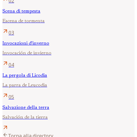
02
Scena di tempesta
Escena de tormenta
arrow_outward
03
Invocazioni d'inverno
Invocación de invierno
arrow_outward
04
La pergola di Licodia
La parra de Leucodia
arrow_outward
05
Salvazione della terra
Salvación de la tierra
arrow_outward
arrow_back
Torna alla directory