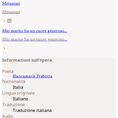
Metastasi
Metastasi
article
chevron_right
Mio marito ha un cuore generoso...
Mio marito ha un cuore generoso...
chevron_right
Informazioni sull'opera
Poeta
Biancamaria
Frabotta
Nazionalità
Italia
Lingua originale
Italiano
Traduzione
Traduzione italiana
Audio