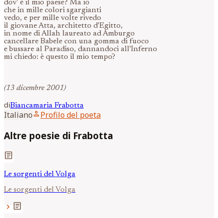
dov' è il mio paese? Ma io
che in mille colori sgargianti
vedo, e per mille volte rivedo
il giovane Atta, architetto d'Egitto,
in nome di Allah laureato ad Amburgo
cancellare Babele con una gomma di fuoco
e bussare al Paradiso, dannandoci all'Inferno
mi chiedo: è questo il mio tempo?
(13 dicembre 2001)
di
Biancamaria
Frabotta
person
Italiano
Profilo del poeta
Altre poesie di Frabotta
article
Le sorgenti del Volga
Le sorgenti del Volga
article
chevron_right