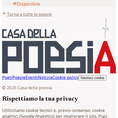
volume_up
Disponibile
arrow_back
Torna a tutte le poesie
Poeti
Poesie
Eventi
Notizie
Cookie policy
Gestisci cookie
© 2026 Casa della poesia
Rispettiamo la tua privacy
Utilizziamo cookie tecnici e, previo consenso, cookie
analitici (Google Analytics) per migliorare il sito. Puoi