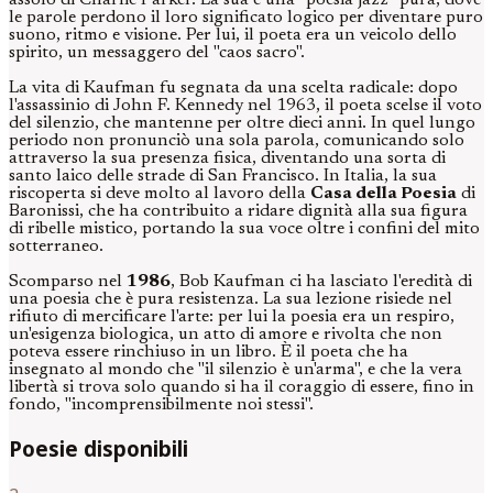
assolo di Charlie Parker. La sua è una "poesia jazz" pura, dove
le parole perdono il loro significato logico per diventare puro
suono, ritmo e visione. Per lui, il poeta era un veicolo dello
spirito, un messaggero del "caos sacro".
La vita di Kaufman fu segnata da una scelta radicale: dopo
l'assassinio di John F. Kennedy nel 1963, il poeta scelse il voto
del silenzio, che mantenne per oltre dieci anni. In quel lungo
periodo non pronunciò una sola parola, comunicando solo
attraverso la sua presenza fisica, diventando una sorta di
santo laico delle strade di San Francisco. In Italia, la sua
riscoperta si deve molto al lavoro della
Casa della Poesia
di
Baronissi, che ha contribuito a ridare dignità alla sua figura
di ribelle mistico, portando la sua voce oltre i confini del mito
sotterraneo.
Scomparso nel
1986
, Bob Kaufman ci ha lasciato l'eredità di
una poesia che è pura resistenza. La sua lezione risiede nel
rifiuto di mercificare l'arte: per lui la poesia era un respiro,
un'esigenza biologica, un atto di amore e rivolta che non
poteva essere rinchiuso in un libro. È il poeta che ha
insegnato al mondo che "il silenzio è un'arma", e che la vera
libertà si trova solo quando si ha il coraggio di essere, fino in
fondo, "incomprensibilmente noi stessi".
Poesie disponibili