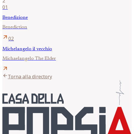
2
01
Benedizione
Benediction
arrow_outward
02
Michelangelo il vecchio
Michaelangelo The Elder
arrow_outward
arrow_back
Torna alla directory