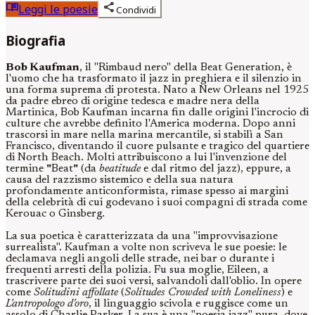
menu_book
share
Leggi le poesie
Condividi
Biografia
Bob Kaufman
, il "Rimbaud nero" della Beat Generation, è
l'uomo che ha trasformato il jazz in preghiera e il silenzio in
una forma suprema di protesta. Nato a New Orleans nel 1925
da padre ebreo di origine tedesca e madre nera della
Martinica, Bob Kaufman incarna fin dalle origini l'incrocio di
culture che avrebbe definito l'America moderna. Dopo anni
trascorsi in mare nella marina mercantile, si stabilì a San
Francisco, diventando il cuore pulsante e tragico del quartiere
di North Beach. Molti attribuiscono a lui l'invenzione del
termine
"
Beat
"
(da
beatitude
e dal ritmo del jazz), eppure, a
causa del razzismo sistemico e della sua natura
profondamente anticonformista, rimase spesso ai margini
della celebrità di cui godevano i suoi compagni di strada come
Kerouac o Ginsberg.
La sua poetica è caratterizzata da una "improvvisazione
surrealista". Kaufman a volte non scriveva le sue poesie: le
declamava negli angoli delle strade, nei bar o durante i
frequenti arresti della polizia. Fu sua moglie, Eileen, a
trascrivere parte dei suoi versi, salvandoli dall'oblio. In opere
come
Solitudini affollate
(
Solitudes Crowded with Loneliness
) e
L'antropologo d'oro
, il linguaggio scivola e ruggisce come un