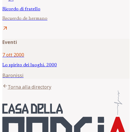
Ricordo di fratello
Recuerdo de hermano
arrow_outward
Eventi
7 ott 2000
Lo spirito dei luoghi. 2000
Baronissi
arrow_back
Torna alla directory