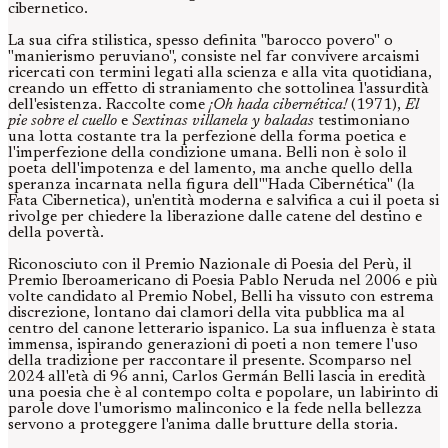
cibernetico.
La sua cifra stilistica, spesso definita "barocco povero" o
"manierismo peruviano", consiste nel far convivere arcaismi
ricercati con termini legati alla scienza e alla vita quotidiana,
creando un effetto di straniamento che sottolinea l'assurdità
dell'esistenza. Raccolte come
¡Oh hada cibernética!
(1971),
El
pie sobre el cuello
e
Sextinas villanela y baladas
testimoniano
una lotta costante tra la perfezione della forma poetica e
l'imperfezione della condizione umana. Belli non è solo il
poeta dell'impotenza e del lamento, ma anche quello della
speranza incarnata nella figura dell'"Hada Cibernética" (la
Fata Cibernetica), un'entità moderna e salvifica a cui il poeta si
rivolge per chiedere la liberazione dalle catene del destino e
della povertà.
Riconosciuto con il Premio Nazionale di Poesia del Perù, il
Premio Iberoamericano di Poesia Pablo Neruda nel 2006 e più
volte candidato al Premio Nobel, Belli ha vissuto con estrema
discrezione, lontano dai clamori della vita pubblica ma al
centro del canone letterario ispanico. La sua influenza è stata
immensa, ispirando generazioni di poeti a non temere l'uso
della tradizione per raccontare il presente. Scomparso nel
2024 all'età di 96 anni, Carlos Germán Belli lascia in eredità
una poesia che è al contempo colta e popolare, un labirinto di
parole dove l'umorismo malinconico e la fede nella bellezza
servono a proteggere l'anima dalle brutture della storia.