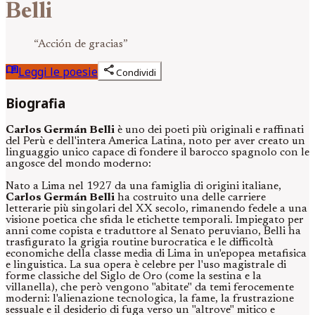
Belli
“
Acción de gracias
”
menu_book
share
Leggi le poesie
Condividi
Biografia
Carlos Germán Belli
è uno dei poeti più originali e raffinati
del Perù e dell'intera America Latina, noto per aver creato un
linguaggio unico capace di fondere il barocco spagnolo con le
angosce del mondo moderno:
Nato a Lima nel 1927 da una famiglia di origini italiane,
Carlos Germán Belli
ha costruito una delle carriere
letterarie più singolari del XX secolo, rimanendo fedele a una
visione poetica che sfida le etichette temporali. Impiegato per
anni come copista e traduttore al Senato peruviano, Belli ha
trasfigurato la grigia routine burocratica e le difficoltà
economiche della classe media di Lima in un'epopea metafisica
e linguistica. La sua opera è celebre per l'uso magistrale di
forme classiche del Siglo de Oro (come la sestina e la
villanella), che però vengono "abitate" da temi ferocemente
moderni: l'alienazione tecnologica, la fame, la frustrazione
sessuale e il desiderio di fuga verso un "altrove" mitico e