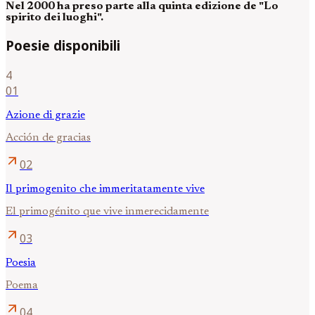
Nel 2000 ha preso parte alla quinta edizione de "Lo
spirito dei luoghi".
Poesie disponibili
4
01
Azione di grazie
Acción de gracias
arrow_outward
02
Il primogenito che immeritatamente vive
El primogénito que vive inmerecidamente
arrow_outward
03
Poesia
Poema
arrow_outward
04