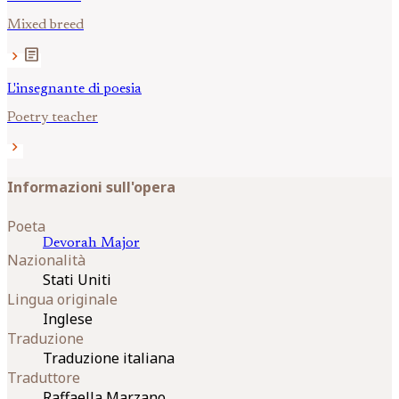
Mixed breed
article
chevron_right
L'insegnante di poesia
Poetry teacher
chevron_right
Informazioni sull'opera
Poeta
Devorah
Major
Nazionalità
Stati Uniti
Lingua originale
Inglese
Traduzione
Traduzione italiana
Traduttore
Raffaella Marzano