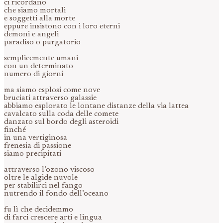
ci ricordano
che siamo mortali
e soggetti alla morte
eppure insistono con i loro eterni
demoni e angeli
paradiso o purgatorio
semplicemente umani
con un determinato
numero di giorni
ma siamo esplosi come nove
bruciati attraverso galassie
abbiamo esplorato le lontane distanze della via lattea
cavalcato sulla coda delle comete
danzato sul bordo degli asteroidi
finché
in una vertiginosa
frenesia di passione
siamo precipitati
attraverso l’ozono viscoso
oltre le algide nuvole
per stabilirci nel fango
nutrendo il fondo dell’oceano
fu lì che decidemmo
di farci crescere arti e lingua