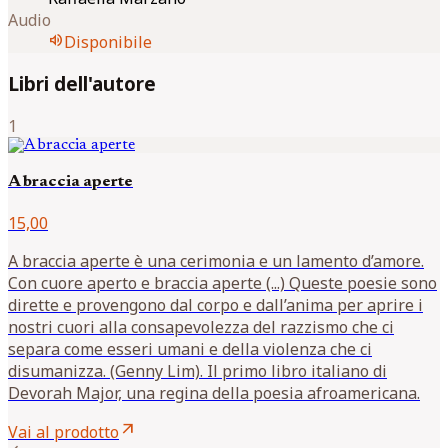
Audio
volume_up
Disponibile
Libri dell'autore
1
A braccia aperte
15,00
A braccia aperte è una cerimonia e un lamento d’amore.
Con cuore aperto e braccia aperte (...) Queste poesie sono
dirette e provengono dal corpo e dall’anima per aprire i
nostri cuori alla consapevolezza del razzismo che ci
separa come esseri umani e della violenza che ci
disumanizza. (Genny Lim). Il primo libro italiano di
Devorah Major, una regina della poesia afroamericana.
arrow_outward
Vai al prodotto