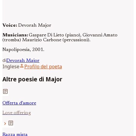
Voice:
Devorah Major
Musicians:
Gaspare Di Lieto (piano), Giovanni Amato
(tromba) Maurizio Carbone (percussioni).
Napolipoesia, 2001.
di
Devorah
Major
person
Inglese
Profilo del poeta
Altre poesie di Major
article
Offerta d’amore
Love offering
article
chevron_right
Razza mista