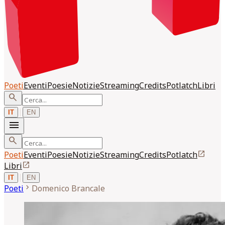
Poeti
Eventi
Poesie
Notizie
Streaming
Credits
Potlatch
Libri
search
|
IT
EN
menu
search
open_in_new
Poeti
Eventi
Poesie
Notizie
Streaming
Credits
Potlatch
open_in_new
Libri
|
IT
EN
chevron_right
Poeti
Domenico
Brancale