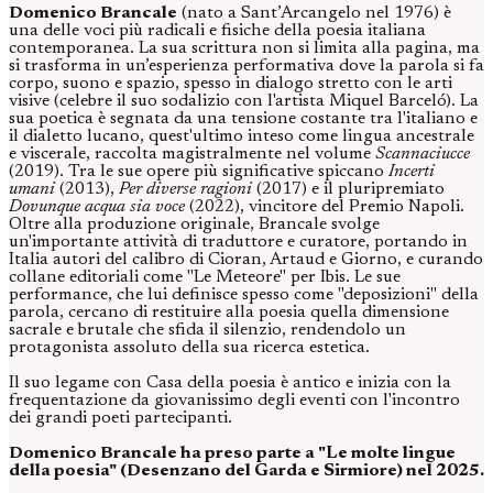
Domenico Brancale
(nato a Sant’Arcangelo nel 1976) è
una delle voci più radicali e fisiche della poesia italiana
contemporanea. La sua scrittura non si limita alla pagina, ma
si trasforma in un’esperienza performativa dove la parola si fa
corpo, suono e spazio, spesso in dialogo stretto con le arti
visive (celebre il suo sodalizio con l'artista Miquel Barceló). La
sua poetica è segnata da una tensione costante tra l'italiano e
il dialetto lucano, quest'ultimo inteso come lingua ancestrale
e viscerale, raccolta magistralmente nel volume
Scannaciucce
(2019). Tra le sue opere più significative spiccano
Incerti
umani
(2013),
Per diverse ragioni
(2017) e il pluripremiato
Dovunque acqua sia voce
(2022), vincitore del Premio Napoli.
Oltre alla produzione originale, Brancale svolge
un'importante attività di traduttore e curatore, portando in
Italia autori del calibro di Cioran, Artaud e Giorno, e curando
collane editoriali come "Le Meteore" per Ibis. Le sue
performance, che lui definisce spesso come "deposizioni" della
parola, cercano di restituire alla poesia quella dimensione
sacrale e brutale che sfida il silenzio, rendendolo un
protagonista assoluto della sua ricerca estetica.
Il suo legame con Casa della poesia è antico e inizia con la
frequentazione da giovanissimo degli eventi con l'incontro
dei grandi poeti partecipanti.
Domenico Brancale ha preso parte a "Le molte lingue
della poesia" (Desenzano del Garda e Sirmiore) nel 2025.