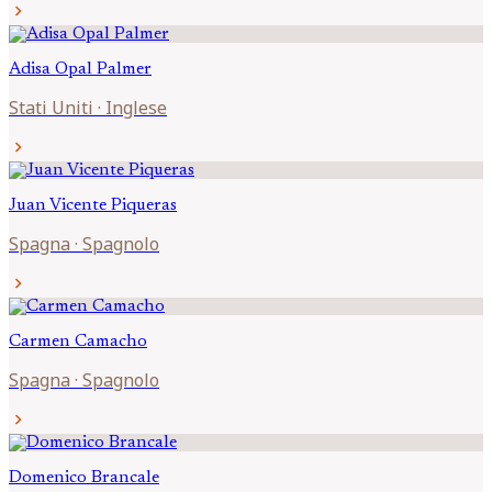
chevron_right
Adisa Opal
Palmer
Stati Uniti
·
Inglese
chevron_right
Juan Vicente
Piqueras
Spagna
·
Spagnolo
chevron_right
Carmen
Camacho
Spagna
·
Spagnolo
chevron_right
Domenico
Brancale