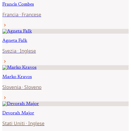
Francis
Combes
Francia
·
Francese
chevron_right
Agneta
Falk
Svezia
·
Inglese
chevron_right
Marko
Kravos
Slovenia
·
Sloveno
chevron_right
Devorah
Major
Stati Uniti
·
Inglese