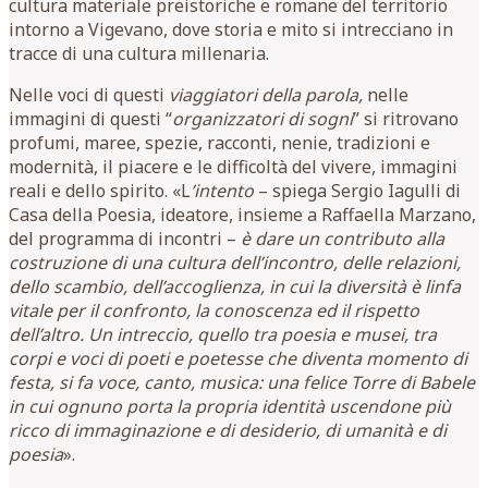
cultura materiale preistoriche e romane del territorio
intorno a Vigevano, dove storia e mito si intrecciano in
tracce di una cultura millenaria.
Nelle voci di questi
viaggiatori della parola,
nelle
immagini di questi “
organizzatori di sogni
” si ritrovano
profumi, maree, spezie, racconti, nenie, tradizioni e
modernità, il piacere e le difficoltà del vivere, immagini
reali e dello spirito. «L
’intento
– spiega Sergio Iagulli di
Casa della Poesia, ideatore, insieme a Raffaella Marzano,
del programma di incontri –
è dare un contributo alla
costruzione di una cultura dell’incontro, delle relazioni,
dello scambio, dell’accoglienza, in cui la diversità è linfa
vitale per il confronto, la conoscenza ed il rispetto
dell’altro. Un intreccio, quello tra poesia e musei, tra
corpi e voci di poeti e poetesse che diventa momento di
festa, si fa voce, canto, musica: una felice Torre di Babele
in cui ognuno porta la propria identità uscendone più
ricco di immaginazione e di desiderio, di umanità e di
poesia
».