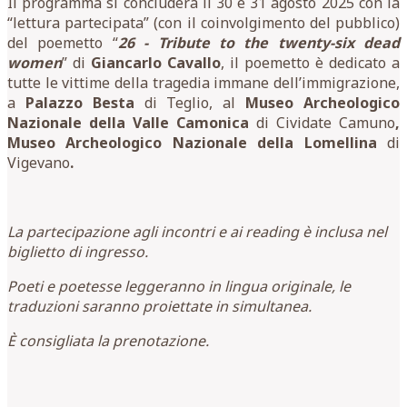
Il programma si concluderà il 30 e 31 agosto 2025 con la
“lettura partecipata” (con il coinvolgimento del pubblico)
del poemetto “
26 - Tribute to the twenty-six dead
women
” di
Giancarlo Cavallo
, il poemetto è dedicato a
tutte le vittime della tragedia immane dell’immigrazione,
a
Palazzo Besta
di Teglio, al
Museo Archeologico
Nazionale della Valle Camonica
di Cividate Camuno
,
Museo Archeologico Nazionale della Lomellina
di
Vigevano
.
La partecipazione agli incontri e ai reading è inclusa nel
biglietto di ingresso.
Poeti e poetesse leggeranno in lingua originale, le
traduzioni saranno proiettate in simultanea.
È consigliata la prenotazione.