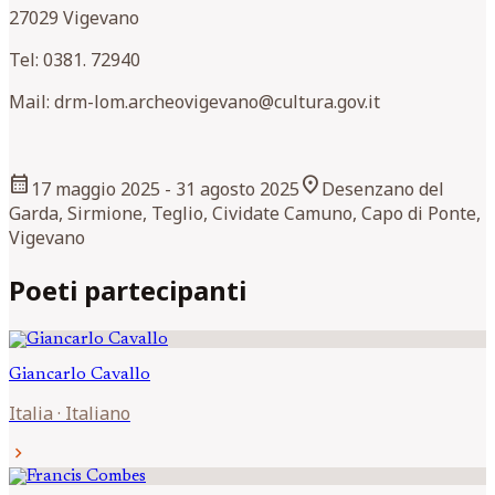
27029 Vigevano
Tel: 0381. 72940
Mail: drm-lom.archeovigevano@cultura.gov.it
calendar_month
location_on
17 maggio 2025
- 31 agosto 2025
Desenzano del
Garda, Sirmione, Teglio, Cividate Camuno, Capo di Ponte,
Vigevano
Poeti partecipanti
Giancarlo
Cavallo
Italia
·
Italiano
chevron_right