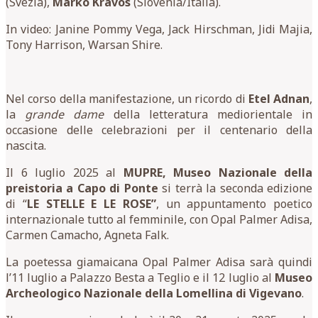
(Svezia),
Marko Kravos
(Slovenia/Italia).
In video: Janine Pommy Vega, Jack Hirschman, Jidi Majia,
Tony Harrison, Warsan Shire.
Nel corso della manifestazione, un ricordo di
Etel Adnan
,
la
grande dame
della letteratura mediorientale in
occasione delle celebrazioni per il centenario della
nascita.
Il 6 luglio 2025 al
MUPRE, Museo Nazionale della
preistoria a Capo di Ponte
si terrà la seconda edizione
di “
LE STELLE E LE ROSE”
, un appuntamento poetico
internazionale tutto al femminile, con Opal Palmer Adisa,
Carmen Camacho, Agneta Falk.
La poetessa giamaicana Opal Palmer Adisa sarà quindi
l’11 luglio a Palazzo Besta a Teglio e il 12 luglio al
Museo
Archeologico Nazionale della Lomellina di Vigevano
.