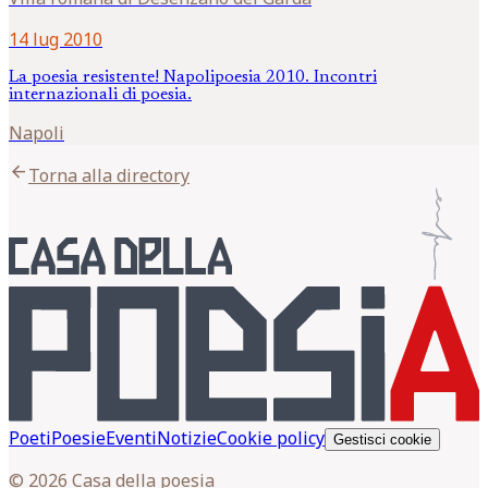
14 lug 2010
La poesia resistente! Napolipoesia 2010. Incontri
internazionali di poesia.
Napoli
arrow_back
Torna alla directory
Poeti
Poesie
Eventi
Notizie
Cookie policy
Gestisci cookie
© 2026 Casa della poesia