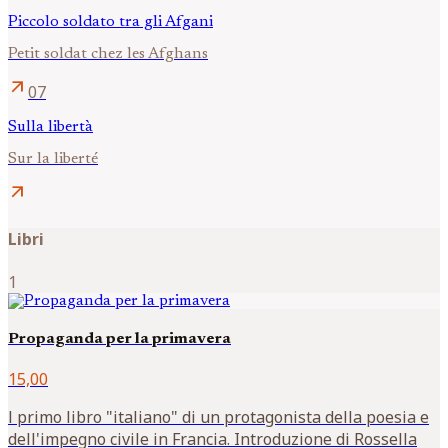
Piccolo soldato tra gli Afgani
Petit soldat chez les Afghans
arrow_outward
07
Sulla libertà
Sur la liberté
arrow_outward
Libri
1
Propaganda per la primavera
15,00
l primo libro "italiano" di un protagonista della poesia e
dell'impegno civile in Francia. Introduzione di Rossella