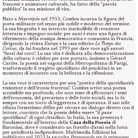
francese e animatore culturale, ha fatto della "parola
pubblica" la sua missione di vita.
Nato a Marvejols nel 1953, Combes incarna la figura del
poeta-militante nel senso più nobile e moderno del termine.
La sua biografia è un intreccio inscindibile di creazione
letteraria e impegno sociale: per anni è stato una figura di
riferimento della stampa democratica e comunista in Francia,
dirigendo la rivista
Europe
e la casa editrice
Le Temps des
Cerises
, da lui fondata nel 1993 per dare voce agli autori
"fuori dal coro". La sua vita è dedicata alla democratizzazione
della cultura: è celebre per aver portato, insieme a Gérard
Cartier, la poesia nei vagoni della Metropolitana di Parigi,
trasformando il tragitto quotidiano dei pendolari in un
momento di incontro con la bellezza e la riflessione.
La sua voce si caratterizza per una "poetica della quotidianità
resistente e dell'ironia fraterna". Combes scrive una poesia
accessibile ma profonda, che non teme di affrontare i temi
dell'economia, del precariato e delle lotte sociali, ma lo fa
sempre con un tocco di leggerezza e di speranza. Il suo stile
rifiuta l'ermetismo d'élite per cercare un dialogo diretto con il
lettore, convinto che la poesia debba essere "il pane
quotidiano" di ogni cittadino. In Italia, la sua presenza è
fondamentale all'interno della
Casa della Poesia
di
Baronissi, dove è considerato un fratello d'armi nella lotta
per un'editoria indipendente. Multimedia Edizioni ha
pubblicato nel 2023 la raccolta
Propaganda per la primavera,