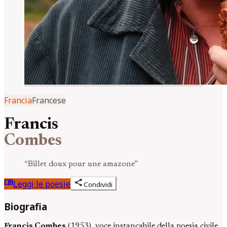
Francia
Francese
Francis
Combes
“
Billet doux pour une amazone
”
menu_book
share
Leggi le poesie
Condividi
Biografia
Francis Combes
(1953), voce instancabile della poesia civile