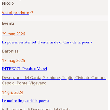
Nicolò.
arrow_outward
Vai al prodotto
Eventi
29 mag 2026
La poesia resistente! Trentennale di Casa della poesia
Baronissi
17 mag 2025
INTRECCI. Poesia e Musei
Desenzano del Garda, Sirmione, Teglio, Cividate Camuno,
Capo di Ponte, Vigevano
14 giu 2024
Le molte lingue della poesia
Villa romana di Desenzano del Garda