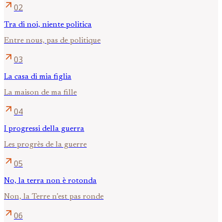
arrow_outward
02
Tra di noi, niente politica
Entre nous, pas de politique
arrow_outward
03
La casa di mia figlia
La maison de ma fille
arrow_outward
04
I progressi della guerra
Les progrès de la guerre
arrow_outward
05
No, la terra non è rotonda
Non, la Terre n’est pas ronde
arrow_outward
06