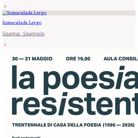
chevron_right
Inmaculada
Lergo
Spagna
·
Spagnolo
chevron_right