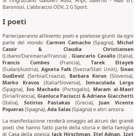
Si ringraziano: Galdieri Auto, Anpi, Salerno - A&B srl,
Baronissi, L'abbraccio ODV, 2 G Sport.
I poeti
Parteciperanno all’evento poeti e poetesse giunti da ogni
parte del mondo:
Carmen Camacho
(Spagna),
Michel
Cassir & Claudia Christiansen
(Libano/Danimarca/Francia) ,
Giancarlo Cavallo
(Italia),
Francis Combes
(Francia),
Tarek Eltayeb
(Sudan(Austria),
Agneta Falk
(Svezia/Stati Uniti),
Sinan
Gudžević
(Serbia/Croazia),
Barbara Korun
(Slovenia),
Marko Kravos
(Italia/Slovenia),
Inmaculada Lergo
(Spagna),
Ivo Machado
(Portogallo),
Maram al-Masri
(Siria/Francia),
Gianluca Paciucci & Adriana Giacchetti
(Italia),
Sotirios Pastakas
(Grecia),
Juan Vicente
Piqueras
(Spagna),
Ada Salas
(Spagna) e altri ancora.
La manifestazione renderà omaggio ad alcuni dei grandi
poeti che hanno fatto parte della storia e della famiglia
di Casa della poesia:
Jack Hirschman, Etel Adnan, Izet