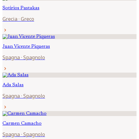
Sotirios
Pastakas
Grecia
·
Greco
chevron_right
Juan Vicente
Piqueras
Spagna
·
Spagnolo
chevron_right
Ada
Salas
Spagna
·
Spagnolo
chevron_right
Carmen
Camacho
Spagna
·
Spagnolo