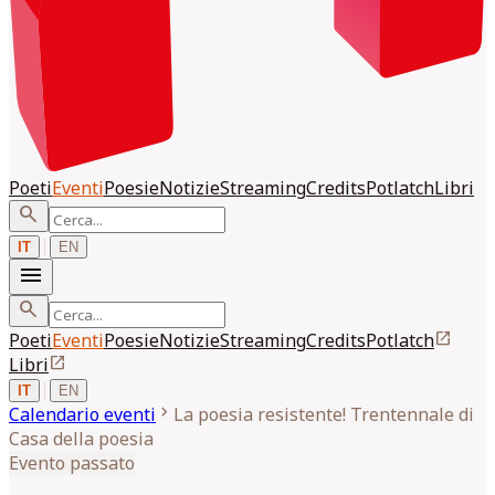
Poeti
Eventi
Poesie
Notizie
Streaming
Credits
Potlatch
Libri
search
|
IT
EN
menu
search
open_in_new
Poeti
Eventi
Poesie
Notizie
Streaming
Credits
Potlatch
open_in_new
Libri
|
IT
EN
chevron_right
Calendario eventi
La poesia resistente! Trentennale di
Casa della poesia
Evento passato