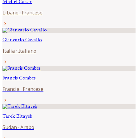
Michel
Cassir
Libano
·
Francese
chevron_right
Giancarlo
Cavallo
Italia
·
Italiano
chevron_right
Francis
Combes
Francia
·
Francese
chevron_right
Tarek
Eltayeb
Sudan
·
Arabo