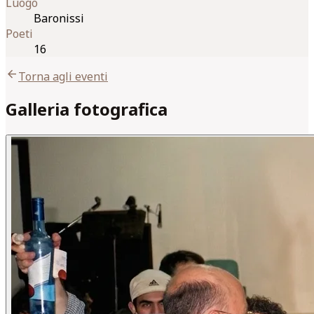
Luogo
Baronissi
Poeti
16
arrow_back
Torna agli eventi
Galleria fotografica