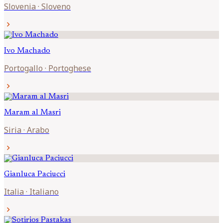
Slovenia
·
Sloveno
chevron_right
Ivo
Machado
Portogallo
·
Portoghese
chevron_right
Maram al
Masri
Siria
·
Arabo
chevron_right
Gianluca
Paciucci
Italia
·
Italiano
chevron_right