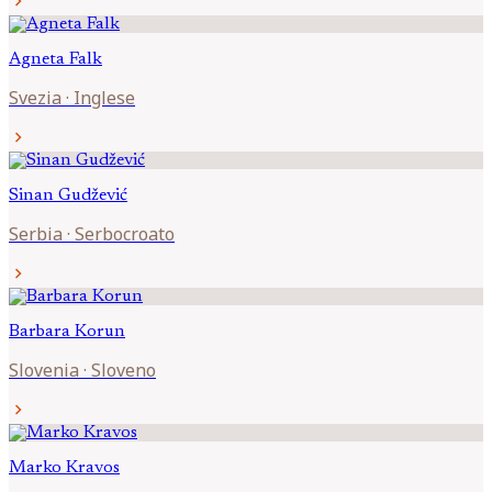
chevron_right
Agneta
Falk
Svezia
·
Inglese
chevron_right
Sinan
Gudžević
Serbia
·
Serbocroato
chevron_right
Barbara
Korun
Slovenia
·
Sloveno
chevron_right
Marko
Kravos