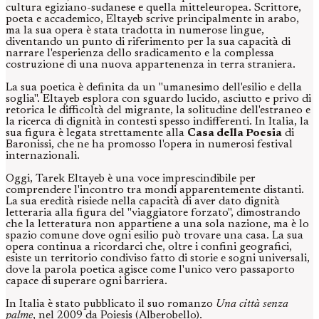
cultura egiziano-sudanese e quella mitteleuropea. Scrittore,
poeta e accademico, Eltayeb scrive principalmente in arabo,
ma la sua opera è stata tradotta in numerose lingue,
diventando un punto di riferimento per la sua capacità di
narrare l'esperienza dello sradicamento e la complessa
costruzione di una nuova appartenenza in terra straniera.
La sua poetica è definita da un "umanesimo dell'esilio e della
soglia". Eltayeb esplora con sguardo lucido, asciutto e privo di
retorica le difficoltà del migrante, la solitudine dell'estraneo e
la ricerca di dignità in contesti spesso indifferenti. In Italia, la
sua figura è legata strettamente alla
Casa della Poesia
di
Baronissi, che ne ha promosso l'opera in numerosi festival
internazionali.
Oggi, Tarek Eltayeb è una voce imprescindibile per
comprendere l'incontro tra mondi apparentemente distanti.
La sua eredità risiede nella capacità di aver dato dignità
letteraria alla figura del "viaggiatore forzato", dimostrando
che la letteratura non appartiene a una sola nazione, ma è lo
spazio comune dove ogni esilio può trovare una casa. La sua
opera continua a ricordarci che, oltre i confini geografici,
esiste un territorio condiviso fatto di storie e sogni universali,
dove la parola poetica agisce come l'unico vero passaporto
capace di superare ogni barriera.
In Italia è stato pubblicato il suo romanzo
Una città senza
palme
, nel 2009 da Poiesis (Alberobello).