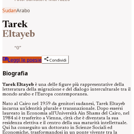
Sudan
Arabo
Tarek
Eltayeb
“
0
”
menu_book
share
Leggi le poesie
Condividi
Biografia
Tarek Eltayeb
è una delle figure più rappresentative della
letteratura della migrazione e del dialogo interculturale tra il
mondo arabo e l'Europa contemporanea.
Nato al Cairo nel 1959 da genitori sudanesi, Tarek Eltayeb
incarna un'identità plurale e transnazionale. Dopo essersi
laureato in Economia all'Università Ain Shams del Cairo, nel
1984 si è trasferito a Vienna, città che è diventata la sua
residenza elettiva e il centro della sua maturità intellettuale.
Qui ha conseguito un dottorato in Scienze Sociali ed
Economiche, trasformandosi in un ponte vivente tra la