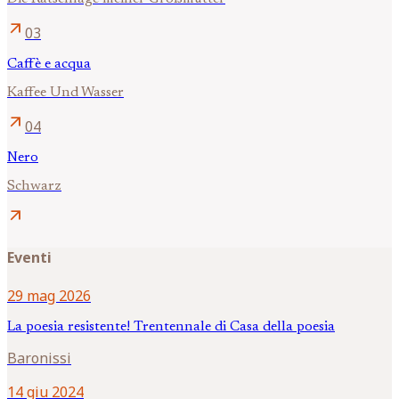
arrow_outward
03
Caffè e acqua
Kaffee Und Wasser
arrow_outward
04
Nero
Schwarz
arrow_outward
Eventi
29 mag 2026
La poesia resistente! Trentennale di Casa della poesia
Baronissi
14 giu 2024