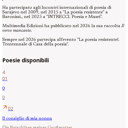
Ha partecipato agli Incontri internazionali di poesia di
Sarajevo nel 2009, nel 2015 a "La poesia resistente" a
Baronissi., nel 2025 a "INTRECCI. Poesia e Musei".
Multimedia Edizioni ha pubblicato nel 2026 la sua raccolta
Il
verso mancante
.
Sempre nel 2026 partecipa all'evento "La poesia resistente!.
Trentennale di Casa della poesia".
Poesie disponibili
4
01
0
0
arrow_outward
02
Il consiglio di mia nonna
Die Ratschläge meiner Großmutter