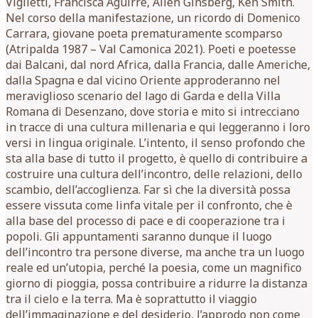
Viglietti, Francisca Aguirre, Allen Ginsberg, Ken Smith.
Nel corso della manifestazione, un ricordo di Domenico
Carrara, giovane poeta prematuramente scomparso
(Atripalda 1987 – Val Camonica 2021). Poeti e poetesse
dai Balcani, dal nord Africa, dalla Francia, dalle Americhe,
dalla Spagna e dal vicino Oriente approderanno nel
meraviglioso scenario del lago di Garda e della Villa
Romana di Desenzano, dove storia e mito si intrecciano
in tracce di una cultura millenaria e qui leggeranno i loro
versi in lingua originale. L’intento, il senso profondo che
sta alla base di tutto il progetto, è quello di contribuire a
costruire una cultura dell’incontro, delle relazioni, dello
scambio, dell’accoglienza. Far sì che la diversità possa
essere vissuta come linfa vitale per il confronto, che è
alla base del processo di pace e di cooperazione tra i
popoli. Gli appuntamenti saranno dunque il luogo
dell’incontro tra persone diverse, ma anche tra un luogo
reale ed un’utopia, perché la poesia, come un magnifico
giorno di pioggia, possa contribuire a ridurre la distanza
tra il cielo e la terra. Ma è soprattutto il viaggio
dell’immaginazione e del desiderio, l’approdo non come