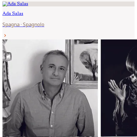
Ada
Salas
Spagna
·
Spagnolo
chevron_right