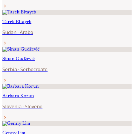
chevron_right
Tarek
Eltayeb
Sudan
·
Arabo
chevron_right
Sinan
Gudžević
Serbia
·
Serbocroato
chevron_right
Barbara
Korun
Slovenia
·
Sloveno
chevron_right
Genny
Lim