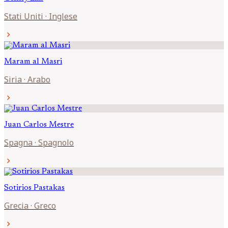
Stati Uniti
·
Inglese
chevron_right
Maram al
Masri
Siria
·
Arabo
chevron_right
Juan Carlos
Mestre
Spagna
·
Spagnolo
chevron_right
Sotirios
Pastakas
Grecia
·
Greco
chevron_right