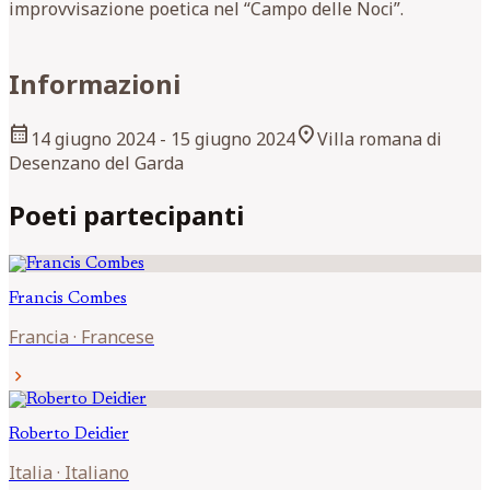
improvvisazione poetica nel “Campo delle Noci”.
Informazioni
calendar_month
location_on
14 giugno 2024
- 15 giugno 2024
Villa romana di
Desenzano del Garda
Poeti partecipanti
Francis
Combes
Francia
·
Francese
chevron_right
Roberto
Deidier
Italia
·
Italiano