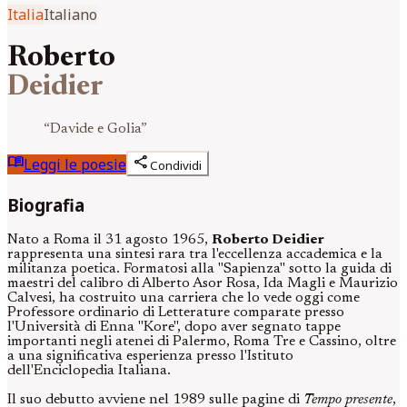
Italia
Italiano
Roberto
Deidier
“
Davide e Golia
”
menu_book
share
Leggi le poesie
Condividi
Biografia
Nato a Roma il 31 agosto 1965,
Roberto Deidier
rappresenta una sintesi rara tra l'eccellenza accademica e la
militanza poetica. Formatosi alla "Sapienza" sotto la guida di
maestri del calibro di Alberto Asor Rosa, Ida Magli e Maurizio
Calvesi, ha costruito una carriera che lo vede oggi come
Professore ordinario di Letterature comparate presso
l'Università di Enna "Kore", dopo aver segnato tappe
importanti negli atenei di Palermo, Roma Tre e Cassino, oltre
a una significativa esperienza presso l'Istituto
dell'Enciclopedia Italiana.
Il suo debutto avviene nel 1989 sulle pagine di
Tempo presente
,