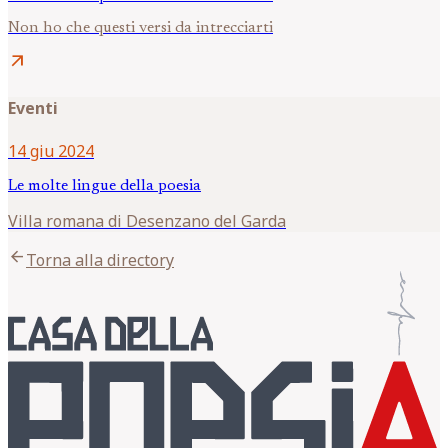
Non ho che questi versi da intrecciarti
arrow_outward
Eventi
14 giu 2024
Le molte lingue della poesia
Villa romana di Desenzano del Garda
arrow_back
Torna alla directory