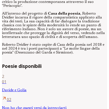
critico la produzione contemporanea attraverso il suo
"Periscopio".
All'interno del progetto di
Casa della poesia
, Roberto
Deidier incarna il rigore della comparatistica applicato alla
vita dei testi. La sua capacità di far dialogare la tradizione
classica con le spinte della modernità lo rende un punto di
riferimento italiano. Non è solo un autore di poesie, ma un
intellettuale che protegge la dignità del verso, vedendo nella
letteratura uno spazio di civiltà e di scoperta dell'umano.
Roberto Deidier è stato ospite di Casa della poesia nel 2018 e
nel 2024 è tra i poeti partecipanti a "Le molte lingue della
poesia" (Desenzano del Garda e Sirmione).
Poesie disponibili
2
01
Davide e Golia
arrow_outward
02
Non ho che questi versi da intrecciarti