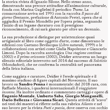
la storica rivista di Ignazio Silone. Nello stesso anno,
dimostrando una precoce attitudine all'animazione culturale,
fonda con Marina Guglielmi il periodico
Trame
. La
consacrazione arriva nel 1995 con la raccolta
Il passo del
giorno
(Sestante, prefazione di Antonio Prete), opera che si
aggiudica il Premio Mondello per l'opera prima, segnando
l'inizio di un legame duraturo con il prestigioso
riconoscimento, di cui sarà giurato per oltre un decennio.
La sua produzione si distingue per un'attenzione quasi
artigianale al libro come oggetto d'arte, come dimostrano le
edizioni con Gaetano Bevilacqua (
Libro naturale
, 1999) o le
collaborazioni con artisti come Giulia Napoleone e Giancarlo
Limoni. Dopo la raccolta antologica
Una stagione continua
(2002) e
Il primo orizzonte
(2002), Deidier attraversa un lungo
silenzio editoriale interrotto nel 2014 dal successo di
Solstizio
(Mondadori), che ne conferma la centralità nel panorama
della lirica italiana.
Come saggista e curatore, Deidier è l'erede spirituale e il
massimo studioso di figure capitali del Novecento. Il suo
lavoro su
Sandro Penna
è monumentale: dal 2018 cura, con
Raffaele Manica, i quaderni internazionali
Il viaggiatore
insonne
. Ha inoltre ordinato e commentato carteggi e opere di
Eugenio Montale
,
Umberto Saba
,
Giorgio Manganelli
,
Dario Bellezza
e
Giovanna Sicari
. Questa attività di "scavo"
nei testi dei maestri si riflette nella sua rubrica
Ailanto
e nel
suo lavoro per la rivista
Poeti e poesia
, dove osserva con occhio