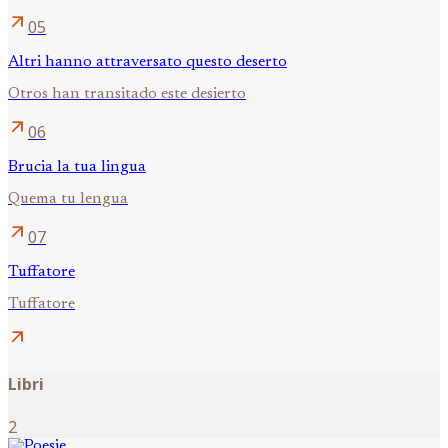
arrow_outward
05
Altri hanno attraversato questo deserto
Otros han transitado este desierto
arrow_outward
06
Brucia la tua lingua
Quema tu lengua
arrow_outward
07
Tuffatore
Tuffatore
arrow_outward
Libri
2