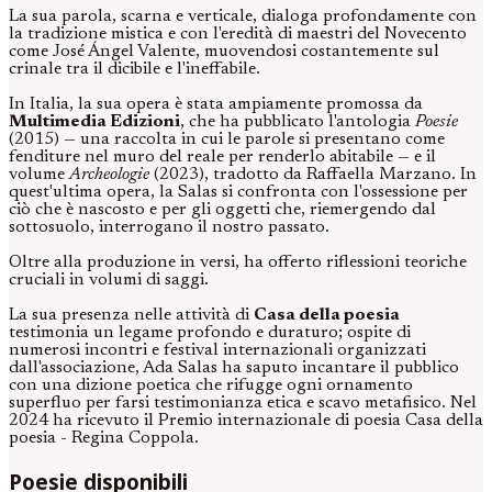
La sua parola, scarna e verticale, dialoga profondamente con
la tradizione mistica e con l'eredità di maestri del Novecento
come José Ángel Valente, muovendosi costantemente sul
crinale tra il dicibile e l'ineffabile.
In Italia, la sua opera è stata ampiamente promossa da
Multimedia Edizioni
, che ha pubblicato l'antologia
Poesie
(2015) — una raccolta in cui le parole si presentano come
fenditure nel muro del reale per renderlo abitabile — e il
volume
Archeologie
(2023), tradotto da Raffaella Marzano. In
quest'ultima opera, la Salas si confronta con l'ossessione per
ciò che è nascosto e per gli oggetti che, riemergendo dal
sottosuolo, interrogano il nostro passato.
Oltre alla produzione in versi, ha offerto riflessioni teoriche
cruciali in volumi di saggi.
La sua presenza nelle attività di
Casa della poesia
testimonia un legame profondo e duraturo; ospite di
numerosi incontri e festival internazionali organizzati
dall'associazione, Ada Salas ha saputo incantare il pubblico
con una dizione poetica che rifugge ogni ornamento
superfluo per farsi testimonianza etica e scavo metafisico. Nel
2024 ha ricevuto il Premio internazionale di poesia Casa della
poesia - Regina Coppola.
Poesie disponibili