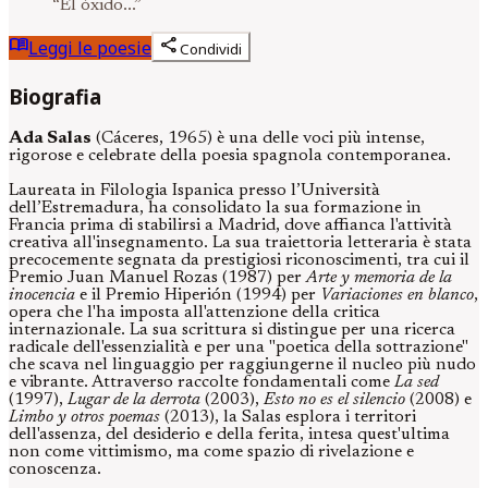
“
El óxido...
”
menu_book
share
Leggi le poesie
Condividi
Biografia
Ada Salas
(Cáceres, 1965) è una delle voci più intense,
rigorose e celebrate della poesia spagnola contemporanea.
Laureata in Filologia Ispanica presso l’Università
dell’Estremadura, ha consolidato la sua formazione in
Francia prima di stabilirsi a Madrid, dove affianca l'attività
creativa all'insegnamento. La sua traiettoria letteraria è stata
precocemente segnata da prestigiosi riconoscimenti, tra cui il
Premio Juan Manuel Rozas (1987) per
Arte y memoria de la
inocencia
e il Premio Hiperión (1994) per
Variaciones en blanco
,
opera che l'ha imposta all'attenzione della critica
internazionale. La sua scrittura si distingue per una ricerca
radicale dell'essenzialità e per una "poetica della sottrazione"
che scava nel linguaggio per raggiungerne il nucleo più nudo
e vibrante. Attraverso raccolte fondamentali come
La sed
(1997),
Lugar de la derrota
(2003),
Esto no es el silencio
(2008) e
Limbo y otros poemas
(2013), la Salas esplora i territori
dell'assenza, del desiderio e della ferita, intesa quest'ultima
non come vittimismo, ma come spazio di rivelazione e
conoscenza.