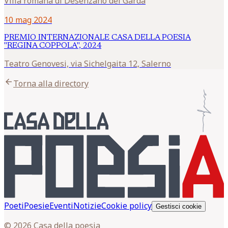
Villa romana di Desenzano del Garda
10 mag 2024
PREMIO INTERNAZIONALE CASA DELLA POESIA
"REGINA COPPOLA", 2024
Teatro Genovesi, via Sichelgaita 12, Salerno
arrow_back
Torna alla directory
Poeti
Poesie
Eventi
Notizie
Cookie policy
Gestisci cookie
© 2026 Casa della poesia