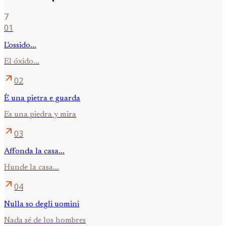
7
01
L'ossido...
El óxido...
arrow_outward
02
È una pietra e guarda
Es una piedra y mira
arrow_outward
03
Affonda la casa...
Hunde la casa...
arrow_outward
04
Nulla so degli uomini
Nada sé de los hombres