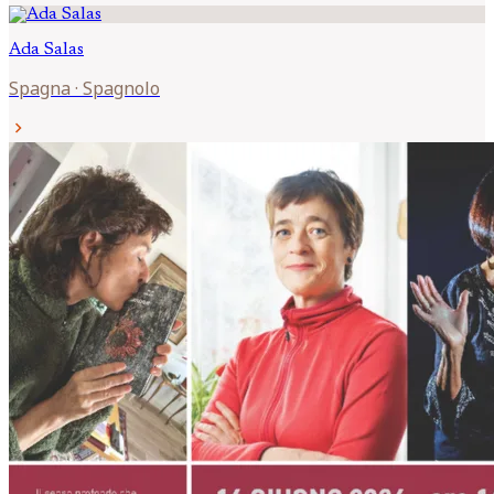
Ada
Salas
Spagna
·
Spagnolo
chevron_right