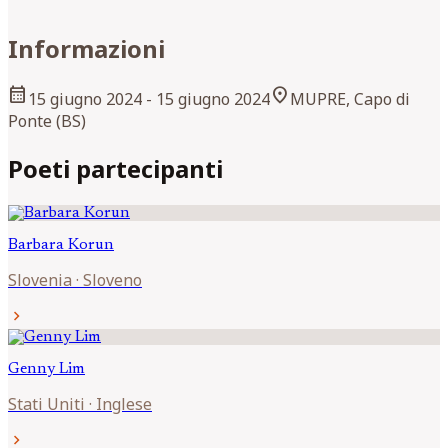
Informazioni
calendar_month
location_on
15 giugno 2024
- 15 giugno 2024
MUPRE, Capo di
Ponte (BS)
Poeti partecipanti
Barbara
Korun
Slovenia
·
Sloveno
chevron_right
Genny
Lim
Stati Uniti
·
Inglese
chevron_right