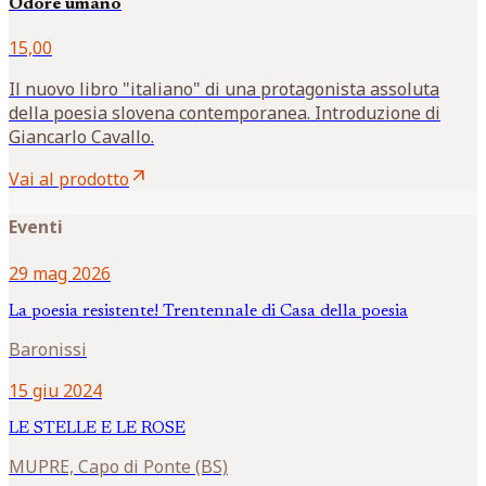
Odore umano
15,00
Il nuovo libro "italiano" di una protagonista assoluta
della poesia slovena contemporanea. Introduzione di
Giancarlo Cavallo.
arrow_outward
Vai al prodotto
Eventi
29 mag 2026
La poesia resistente! Trentennale di Casa della poesia
Baronissi
15 giu 2024
LE STELLE E LE ROSE
MUPRE, Capo di Ponte (BS)