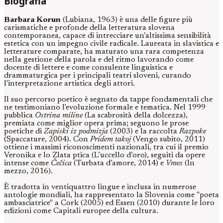
Biografia
Barbara Korun
(Lubiana, 1963) è una delle figure più
carismatiche e profonde della letteratura slovena
contemporanea, capace di intrecciare un’altissima sensibilità
estetica con un impegno civile radicale. Laureata in slavistica e
letterature comparate, ha maturato una rara competenza
nella gestione della parola e del ritmo lavorando come
docente di lettere e come consulente linguistica e
drammaturgica per i principali teatri sloveni, curando
l'interpretazione artistica degli attori.
Il suo percorso poetico è segnato da tappe fondamentali che
ne testimoniano l'evoluzione formale e tematica. Nel 1999
pubblica
Ostrina miline
(La scabrosità della dolcezza),
premiata come miglior opera prima; seguono le prose
poetiche di
Zapiski iz podmizja
(2003) e la raccolta
Razpoke
(Spaccature, 2004). Con
Pridem takoj
(Vengo subito, 2011)
ottiene i massimi riconoscimenti nazionali, tra cui il premio
Veronika e lo Zlata ptica (L’uccello d’oro), seguiti da opere
intense come
Čečica
(Turbata d’amore, 2014) e
Vmes
(In
mezzo, 2016).
È tradotta in ventiquattro lingue e inclusa in numerose
antologie mondiali, ha rappresentato la Slovenia come "poeta
ambasciatrice" a Cork (2005) ed Essen (2010) durante le loro
edizioni come Capitali europee della cultura.