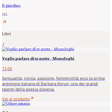
Il giardino
vrt
arrow_outward
Libri
2
Voglio parlare di te notte - Monologhi
13,00
Sensualità, ironia, passione, femminilità: ecco la prima
antologia italiana di Barbara Korun, uno dei grandi
talenti della poesia slovena.
arrow_outward
Vai al prodotto