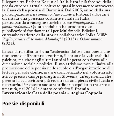
Il legame tra Barbara Korun e l’Italia è tra i più fecondi della
poesia europea attuale, coltivato quasi interamente attraverso
la
Casa della poesia
di Baronissi. Dal 2005, anno della sua
partecipazione a
Il cammino delle comete
a Pistoia, la Korun è
diventata una presenza costante e vitale in Italia,
partecipando a rassegne storiche come
Napolipoesia
e
La
poesia resistente
. Questo sodalizio ha prodotto due
pubblicazioni fondamentali per Multimedia Edizioni,
entrambe tradotte dalla storica collaboratrice Jolka Milič:
Voglio parlare di te notte. Monologhi
(2013) e
Odore umano
(2021).
La sua cifra stilistica è una "scabrosità dolce": una poesia che
non teme di affrontare l'erotismo, il corpo e la vulnerabilità
psichica, ma che negli ultimi anni si è aperta con forza alla
dimensione sociale e politica. Il suo attivismo non si limita alla
promozione della poesia nelle scuole o all'organizzazione di
letture per sole donne, ma si è concretizzato nel volontariato
attivo presso i campi profughi in Slovenia, un’esperienza che
permea la sua scrittura più recente di una pietas civile lucida e
necessaria. Per questo suo straordinario equilibrio tra arte e
umanità, nel 2016 le è stato conferito il
Premio
Internazionale Casa della poesia – Regina Coppola
.
Poesie disponibili
5