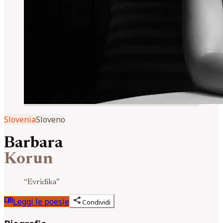
Slovenia
Sloveno
Barbara
Korun
“
Evridika
”
menu_book
share
Leggi le poesie
Condividi