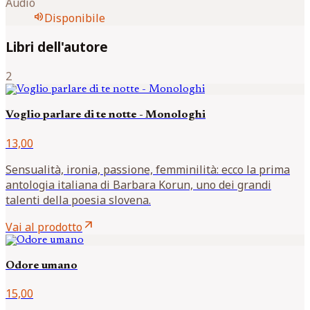
Audio
volume_up
Disponibile
Libri dell'autore
2
Voglio parlare di te notte - Monologhi
13,00
Sensualità, ironia, passione, femminilità: ecco la prima
antologia italiana di Barbara Korun, uno dei grandi
talenti della poesia slovena.
arrow_outward
Vai al prodotto
Odore umano
15,00