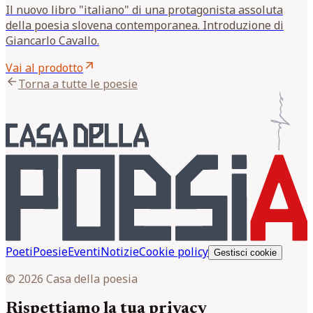
Il nuovo libro "italiano" di una protagonista assoluta
della poesia slovena contemporanea. Introduzione di
Giancarlo Cavallo.
arrow_outward
Vai al prodotto
arrow_back
Torna a tutte le poesie
Poeti
Poesie
Eventi
Notizie
Cookie policy
Gestisci cookie
© 2026 Casa della poesia
Rispettiamo la tua privacy