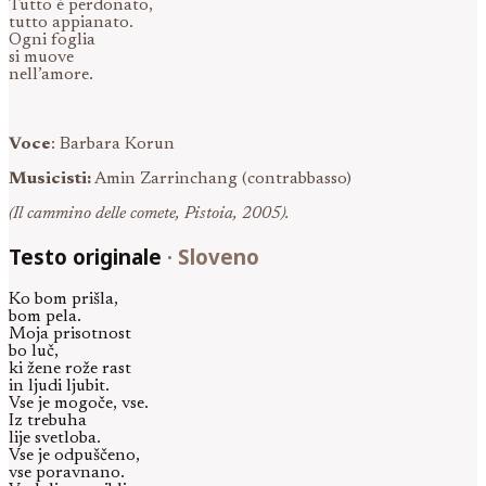
Tutto è perdonato,
tutto appianato.
Ogni foglia
si muove
nell’amore.
Voce
: Barbara Korun
Musicisti:
Amin Zarrinchang (contrabbasso)
(Il cammino delle comete, Pistoia, 2005).
Testo originale
·
Sloveno
Ko bom prišla,
bom pela.
Moja prisotnost
bo luč,
ki žene rože rast
in ljudi ljubit.
Vse je mogoče, vse.
Iz trebuha
lije svetloba.
Vse je odpuščeno,
vse poravnano.