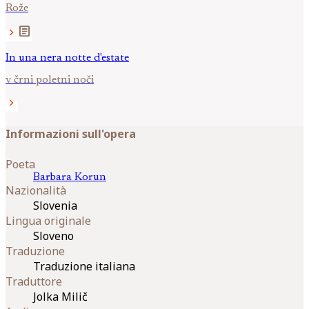
Rože
article
chevron_right
In una nera notte d'estate
v črni poletni noči
chevron_right
Informazioni sull'opera
Poeta
Barbara
Korun
Nazionalità
Slovenia
Lingua originale
Sloveno
Traduzione
Traduzione italiana
Traduttore
Jolka Milič