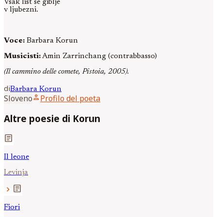
Vsak list se giblje
v ljubezni.
Voce:
Barbara Korun
Musicisti:
Amin Zarrinchang (contrabbasso)
(Il cammino delle comete, Pistoia, 2005).
di
Barbara
Korun
person
Sloveno
Profilo del poeta
Altre poesie di Korun
article
Il leone
Levinja
article
chevron_right
Fiori