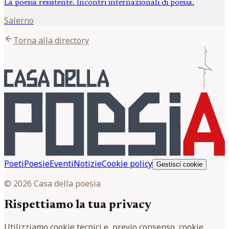
La poesia resistente. Incontri internazionali di poesia.
Salerno
arrow_back
Torna alla directory
Poeti
Poesie
Eventi
Notizie
Cookie policy
Gestisci cookie
© 2026 Casa della poesia
Rispettiamo la tua privacy
Utilizziamo cookie tecnici e, previo consenso, cookie