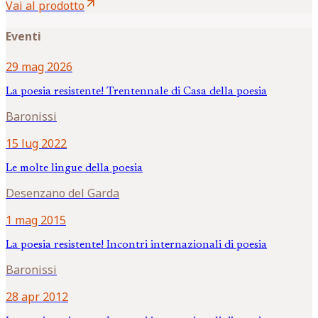
arrow_outward
Vai al prodotto
Eventi
29 mag 2026
La poesia resistente! Trentennale di Casa della poesia
Baronissi
15 lug 2022
Le molte lingue della poesia
Desenzano del Garda
1 mag 2015
La poesia resistente! Incontri internazionali di poesia
Baronissi
28 apr 2012