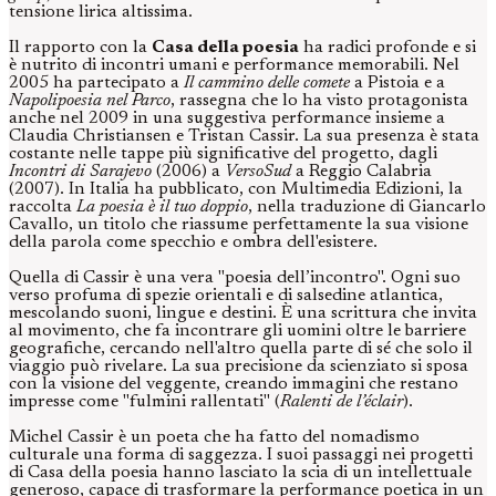
tensione lirica altissima.
Il rapporto con la
Casa della poesia
ha radici profonde e si
è nutrito di incontri umani e performance memorabili. Nel
2005 ha partecipato a
Il cammino delle comete
a Pistoia e a
Napolipoesia nel Parco
, rassegna che lo ha visto protagonista
anche nel 2009 in una suggestiva performance insieme a
Claudia Christiansen e Tristan Cassir. La sua presenza è stata
costante nelle tappe più significative del progetto, dagli
Incontri di Sarajevo
(2006) a
VersoSud
a Reggio Calabria
(2007). In Italia ha pubblicato, con Multimedia Edizioni, la
raccolta
La poesia è il tuo doppio
, nella traduzione di Giancarlo
Cavallo, un titolo che riassume perfettamente la sua visione
della parola come specchio e ombra dell'esistere.
Quella di Cassir è una vera "poesia dell’incontro". Ogni suo
verso profuma di spezie orientali e di salsedine atlantica,
mescolando suoni, lingue e destini. È una scrittura che invita
al movimento, che fa incontrare gli uomini oltre le barriere
geografiche, cercando nell'altro quella parte di sé che solo il
viaggio può rivelare. La sua precisione da scienziato si sposa
con la visione del veggente, creando immagini che restano
impresse come "fulmini rallentati" (
Ralenti de l’éclair
).
Michel Cassir è un poeta che ha fatto del nomadismo
culturale una forma di saggezza. I suoi passaggi nei progetti
di Casa della poesia hanno lasciato la scia di un intellettuale
generoso, capace di trasformare la performance poetica in un