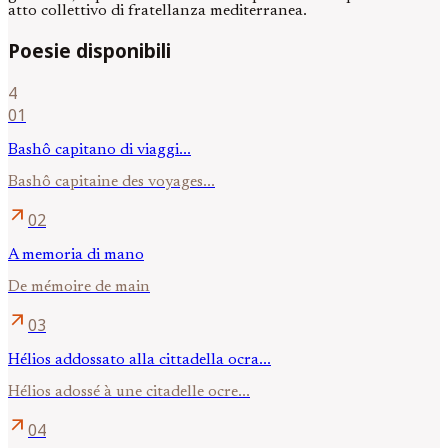
atto collettivo di fratellanza mediterranea.
Poesie disponibili
4
01
Bashô capitano di viaggi...
Bashô capitaine des voyages...
arrow_outward
02
A memoria di mano
De mémoire de main
arrow_outward
03
Hélios addossato alla cittadella ocra...
Hélios adossé à une citadelle ocre...
arrow_outward
04