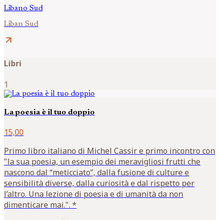
Libano Sud
Liban Sud
arrow_outward
Libri
1
La poesia è il tuo doppio
15,00
Primo libro italiano di Michel Cassir e primo incontro con
"la sua poesia, un esempio dei meravigliosi frutti che
nascono dal “meticciato”, dalla fusione di culture e
sensibilità diverse, dalla curiosità e dal rispetto per
l’altro. Una lezione di poesia e di umanità da non
dimenticare mai.". *