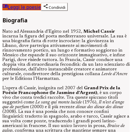
menu_book
share
Leggi le poesie
Condividi
Biografia
Nato ad Alessandria d’Egitto nel 1952,
Michel Cassir
incarna la figura del poeta mediterraneo universale. La sua è
una biografia fatta di rotte incrociate: la giovinezza in
Libano, dove partecipa attivamente ai movimenti di
rinnovamento poetico, un lungo e formativo soggiorno in
Messico che espande il suo orizzonte immaginativo, e infine
Parigi, dove risiede tuttora. In Francia, Cassir conduce una
doppia vita di straordinaria fecondità: da un lato scienziato di
professione, dall'altro instancabile creatore e animatore
culturale, condirettore della prestigiosa collana
Levée d’Ancre
per le Editions l’Harmattan.
L’opera di Cassir, insignita nel 2007 del
Grand Prix de la
Poésie Francophone (le Jasmine d'Argent)
, è un corpo
vivo che conta tredici raccolte. Tra queste spiccano titoli
suggestivi come
Le sang qui monte lucide
(1976),
Il n’est d’ange
que de parfum
(2000) e il più recente
dieux des dieux des dieux
(2008). La sua è una poesia che non conosce confini
linguistici: tradotto in spagnolo, arabo e turco, Cassir agisce a
sua volta come ponte, traducendo i grandi poeti latino-
americani in francese. Il suo unico lavoro in prosa,
Braise de
galop
, conferma una scrittura che mantiene sempre una