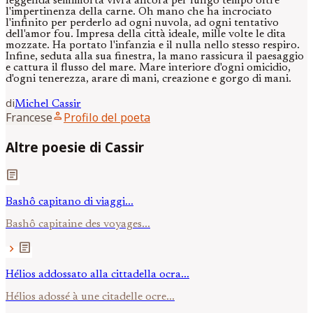
leggenda semimorta vivrà ancora per lungo tempo oltre
l'impertinenza della carne. Oh mano che ha incrociato
l'infinito per perderlo ad ogni nuvola, ad ogni tentativo
dell'amor fou. Impresa della città ideale, mille volte le dita
mozzate. Ha portato l'infanzia e il nulla nello stesso respiro.
Infine, seduta alla sua finestra, la mano rassicura il paesaggio
e cattura il flusso del mare. Mare interiore d'ogni omicidio,
d'ogni tenerezza, arare di mani, creazione e gorgo di mani.
di
Michel
Cassir
person
Francese
Profilo del poeta
Altre poesie di Cassir
article
Bashô capitano di viaggi...
Bashô capitaine des voyages...
article
chevron_right
Hélios addossato alla cittadella ocra...
Hélios adossé à une citadelle ocre...