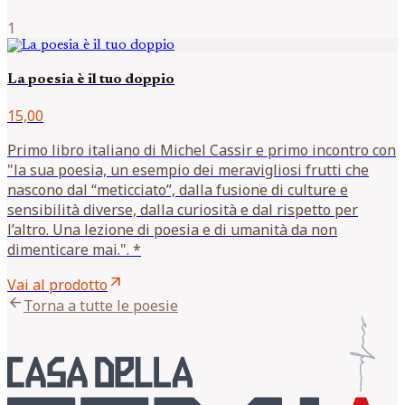
1
La poesia è il tuo doppio
15,00
Primo libro italiano di Michel Cassir e primo incontro con
"la sua poesia, un esempio dei meravigliosi frutti che
nascono dal “meticciato”, dalla fusione di culture e
sensibilità diverse, dalla curiosità e dal rispetto per
l’altro. Una lezione di poesia e di umanità da non
dimenticare mai.". *
arrow_outward
Vai al prodotto
arrow_back
Torna a tutte le poesie