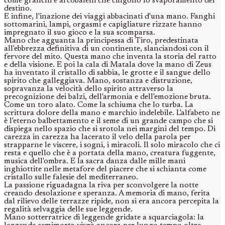
come granchi e arcobaleni che cingono lo svaporamento del
destino.
E infine, l'inazione dei viaggi abbacinati d'una mano. Fanghi
sottomarini, lampi, orgasmi e capigliature rizzate hanno
impregnato il suo gioco e la sua scomparsa.
Mano che agguanta la principessa di Tiro, predestinata
all'ebbrezza definitiva di un continente, slanciandosi con il
fervore del mito. Questa mano che inventa la storia del ratto
e della visione. E poi la cala di Matala dove la mano di Zeus
ha inventato il cristallo di sabbia, le grotte e il sangue dello
spirito che galleggiava. Mano, sostanza e distruzione,
sopravanza la velocità dello spirito attraverso la
precognizione dei balzi, dell'armonia e dell'emozione bruta.
Come un toro alato. Come la schiuma che lo turba. La
scrittura dolore della mano e marchio indelebile. L'alfabeto ne
è l'eterno balbettamento e il seme di un grande campo che si
dispiega nello spazio che si srotola nei margini del tempo. Di
carezza in carezza ha lacerato il velo della parola per
strapparne le viscere, i sogni, i miracoli. Il solo miracolo che ci
resta e quello che è a portata della mano, creatura fuggente,
musica dell'ombra. E la sacra danza dalle mille mani
inghiottite nelle metafore del piacere che si schianta come
cristallo sulle falesie del mediterraneo.
La passione riguadagna la riva per sconvolgere la notte
creando desolazione e speranza. A memoria di mano, ferita
dal rilievo delle terrazze ripide, non si era ancora percepita la
regalità selvaggia delle sue leggende.
Mano sotterratrice di leggende gridate a squarciagola: la