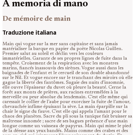
A memoria di mano
De mémoire de main
Traduzione italiana
Main qui vogue sur la mer sans capitaine et sans jamais
matérialiser la barque en papier du poète Nicolas Guillen.
Premier salut au soleil et déclin vers les couleurs
immatérielles. Garante de ses propres lignes de fuite dans la
tempête. Croisement de la respiration avec les monstres
marins, fiancés inassouvis des sirènes. Vogue aussi dans les
baignades de l’enfant et le cercueil de son double abandonné
sur le Nil. Et vogue encore sur le tranchant des miroirs où elle
gagne la liberté des fantômes. Sagaie des nuits d’insomnie,
elle ouvre l’épaisseur du duvet où pleure la beauté. Cerne la
forêt aux monts de prières, aux racines entremêlées à la
merveille ou peur absolue du lendemain. C’est elle même qui
caressait le collier de l’aube pour exorciser la fuite de l’amour,
chevauchée infâme épuisant la sève. La main éparpille sur la
chair le signe du fauve. C’est elle qui appela l’amant pour le
chaos des planètes. Sacre du pli sous la tunique fait bruisser sa
maîtresse innomée ; sacre de ses bagues présence d’une main
longue comme un vaisseau de papyrus. Main qui mime le pied
de la déesse aux yeux bandés. Mains comme des crabes et des