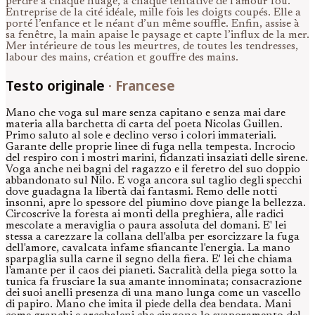
perdre à chaque nuage, à chaque tentative de l’amour fou.
Entreprise de la cité idéale, mille fois les doigts coupés. Elle a
porté l’enfance et le néant d’un même souffle. Enfin, assise à
sa fenêtre, la main apaise le paysage et capte l’influx de la mer.
Mer intérieure de tous les meurtres, de toutes les tendresses,
labour des mains, création et gouffre des mains.
Testo originale
·
Francese
Mano che voga sul mare senza capitano e senza mai dare
materia alla barchetta di carta del poeta Nicolas Guillen.
Primo saluto al sole e declino verso i colori immateriali.
Garante delle proprie linee di fuga nella tempesta. Incrocio
del respiro con i mostri marini, fidanzati insaziati delle sirene.
Voga anche nei bagni del ragazzo e il feretro del suo doppio
abbandonato sul Nilo. E voga ancora sul taglio degli specchi
dove guadagna la libertà dai fantasmi. Remo delle notti
insonni, apre lo spessore del piumino dove piange la bellezza.
Circoscrive la foresta ai monti della preghiera, alle radici
mescolate a meraviglia o paura assoluta del domani. E' lei
stessa a carezzare la collana dell'alba per esorcizzare la fuga
dell'amore, cavalcata infame sfiancante l'energia. La mano
sparpaglia sulla carne il segno della fiera. E' lei che chiama
l'amante per il caos dei pianeti. Sacralità della piega sotto la
tunica fa frusciare la sua amante innominata; consacrazione
dei suoi anelli presenza di una mano lunga come un vascello
di papiro. Mano che imita il piede della dea bendata. Mani