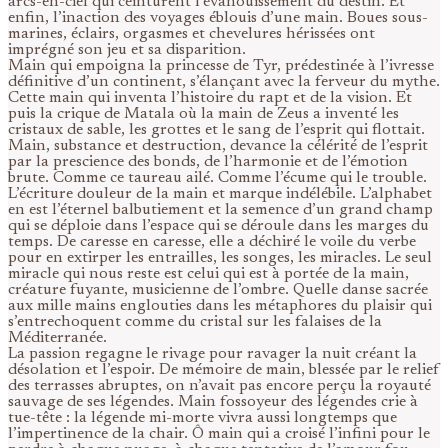
arcs-en-ciel qui ceinturent l’évanouissement du destin. Et
enfin, l’inaction des voyages éblouis d’une main. Boues sous-
marines, éclairs, orgasmes et chevelures hérissées ont
imprégné son jeu et sa disparition.
Main qui empoigna la princesse de Tyr, prédestinée à l’ivresse
définitive d’un continent, s’élançant avec la ferveur du mythe.
Cette main qui inventa l’histoire du rapt et de la vision. Et
puis la crique de Matala où la main de Zeus a inventé les
cristaux de sable, les grottes et le sang de l’esprit qui flottait.
Main, substance et destruction, devance la célérité de l’esprit
par la prescience des bonds, de l’harmonie et de l’émotion
brute. Comme ce taureau ailé. Comme l’écume qui le trouble.
L’écriture douleur de la main et marque indélébile. L’alphabet
en est l’éternel balbutiement et la semence d’un grand champ
qui se déploie dans l’espace qui se déroule dans les marges du
temps. De caresse en caresse, elle a déchiré le voile du verbe
pour en extirper les entrailles, les songes, les miracles. Le seul
miracle qui nous reste est celui qui est à portée de la main,
créature fuyante, musicienne de l’ombre. Quelle danse sacrée
aux mille mains englouties dans les métaphores du plaisir qui
s’entrechoquent comme du cristal sur les falaises de la
Méditerranée.
La passion regagne le rivage pour ravager la nuit créant la
désolation et l’espoir. De mémoire de main, blessée par le relief
des terrasses abruptes, on n’avait pas encore perçu la royauté
sauvage de ses légendes. Main fossoyeur des légendes crie à
tue-tête : la légende mi-morte vivra aussi longtemps que
l’impertinence de la chair. Ô main qui a croisé l’infini pour le