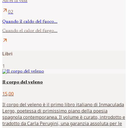
Así es la vida
arrow_outward
02
Quando il caldo del fuoco...
Cuando el calor del fuego...
arrow_outward
Libri
1
Il corpo del veleno
15,00
Il corpo del veleno è il primo libro italiano di Inmaculada
Lergo, poetessa di primissimo piano della poesia
spagnola contemporanea. Il volume è curato, introdotto e
tradotto da Carla Perugini, una garanzia assoluta per le