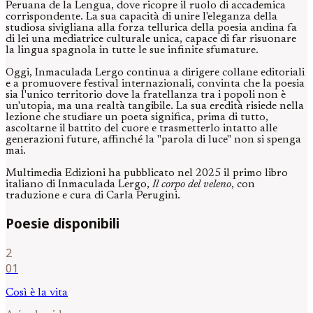
Peruana de la Lengua, dove ricopre il ruolo di accademica
corrispondente. La sua capacità di unire l'eleganza della
studiosa sivigliana alla forza tellurica della poesia andina fa
di lei una mediatrice culturale unica, capace di far risuonare
la lingua spagnola in tutte le sue infinite sfumature.
Oggi, Inmaculada Lergo continua a dirigere collane editoriali
e a promuovere festival internazionali, convinta che la poesia
sia l'unico territorio dove la fratellanza tra i popoli non è
un'utopia, ma una realtà tangibile. La sua eredità risiede nella
lezione che studiare un poeta significa, prima di tutto,
ascoltarne il battito del cuore e trasmetterlo intatto alle
generazioni future, affinché la "parola di luce" non si spenga
mai.
Multimedia Edizioni ha pubblicato nel 2025 il primo libro
italiano di Inmaculada Lergo,
Il corpo del veleno
, con
traduzione e cura di Carla Perugini.
Poesie disponibili
2
01
Così è la vita