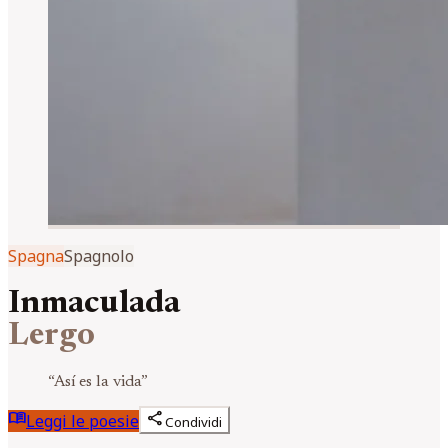
Spagna
Spagnolo
Inmaculada
Lergo
“
Así es la vida
”
menu_book
share
Leggi le poesie
Condividi