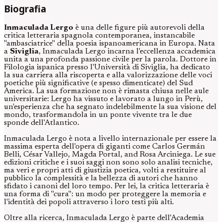
Biografia
Inmaculada Lergo
è una delle figure più autorevoli della
critica letteraria spagnola contemporanea, instancabile
"ambasciatrice" della poesia ispanoamericana in Europa. Nata
a
Siviglia
, Inmaculada Lergo incarna l'eccellenza accademica
unita a una profonda passione civile per la parola. Dottore in
Filologia ispanica presso l'Università di Siviglia, ha dedicato
la sua carriera alla riscoperta e alla valorizzazione delle voci
poetiche più significative (e spesso dimenticate) del Sud
America. La sua formazione non è rimasta chiusa nelle aule
universitarie: Lergo ha vissuto e lavorato a lungo in Perù,
un'esperienza che ha segnato indelebilmente la sua visione del
mondo, trasformandola in un ponte vivente tra le due
sponde dell'Atlantico.
Inmaculada Lergo è nota a livello internazionale per essere la
massima esperta dell'opera di giganti come Carlos Germán
Belli, César Vallejo, Magda Portal, and Rosa Arciniega. Le sue
edizioni critiche e i suoi saggi non sono solo analisi tecniche,
ma veri e propri atti di giustizia poetica, volti a restituire al
pubblico la complessità e la bellezza di autori che hanno
sfidato i canoni del loro tempo. Per lei, la critica letteraria è
una forma di "cura": un modo per proteggere la memoria e
l'identità dei popoli attraverso i loro testi più alti.
Oltre alla ricerca, Inmaculada Lergo è parte dell'Academia