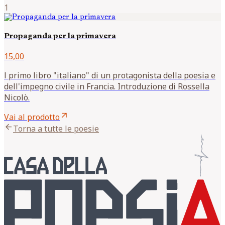
1
Propaganda per la primavera
15,00
l primo libro "italiano" di un protagonista della poesia e
dell'impegno civile in Francia. Introduzione di Rossella
Nicolò.
arrow_outward
Vai al prodotto
arrow_back
Torna a tutte le poesie