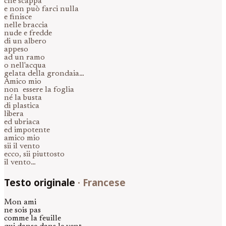
che scappa
e non può farci nulla
e finisce
nelle braccia
nude e fredde
di un albero
appeso
ad un ramo
o nell'acqua
gelata della grondaia…
Amico mio
non essere la foglia
né la busta
di plastica
libera
ed ubriaca
ed impotente
amico mio
sii il vento
ecco, sii piuttosto
il vento…
Testo originale
·
Francese
Mon ami
ne sois pas
comme la feuille