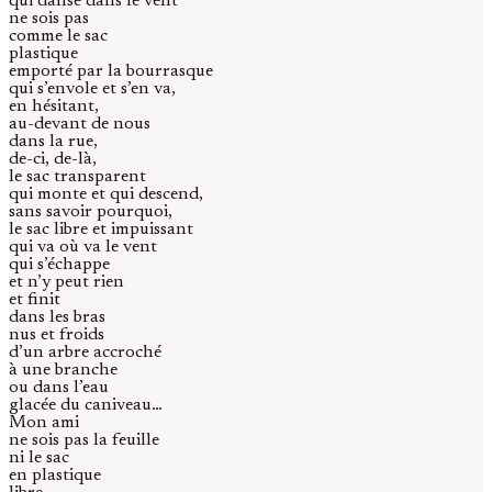
qui danse dans le vent
ne sois pas
comme le sac
plastique
emporté par la bourrasque
qui s’envole et s’en va,
en hésitant,
au-devant de nous
dans la rue,
de-ci, de-là,
le sac transparent
qui monte et qui descend,
sans savoir pourquoi,
le sac libre et impuissant
qui va où va le vent
qui s’échappe
et n’y peut rien
et finit
dans les bras
nus et froids
d’un arbre accroché
à une branche
ou dans l’eau
glacée du caniveau…
Mon ami
ne sois pas la feuille
ni le sac
en plastique