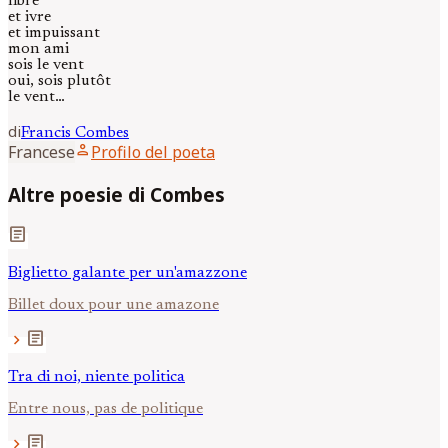
libre
et ivre
et impuissant
mon ami
sois le vent
oui, sois plutôt
le vent…
di
Francis
Combes
person
Francese
Profilo del poeta
Altre poesie di Combes
article
Biglietto galante per un'amazzone
Billet doux pour une amazone
article
chevron_right
Tra di noi, niente politica
Entre nous, pas de politique
article
chevron_right