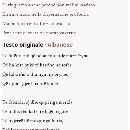
Ti ringrazio anche perché non mi hai lasciato
Entrare nudo nella disperazione profonda
Ma mi hai preso a forza il braccio
Per uscire di corsa da questa caverna.
Testo originale
·
Albanese
Të falënderoj që në sajën tënde marr frymë,
Që ha këtë bukë të bardhë në sofër,
Që lulja s’m’u tha nga një brymë,
Që ngjita gjer lart atë kodër.
Të falënderoj dhe që pi nga mërzia
Të hidhurën kafe, të ligën cigare
Të nxjerrë në muzg nga kutia,