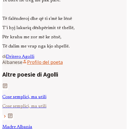
Të blerë në treg me pak pare.
Të falënderoj dhe që ti s’më ke lënë
T’i hyj lakuriq dëshpërimit të thellë,
Për krahu me zor më ke zënë,
Të dalim me vrap nga kjo shpellë.
di
Dritero
Agolli
person
Albanese
Profilo del poeta
Altre poesie di Agolli
article
Cose semplici, ma utili
Cose semplici, ma utili
article
chevron_right
Madre Albania