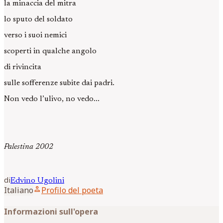
la minaccia del mitra
lo sputo del soldato
verso i suoi nemici
scoperti in qualche angolo
di rivincita
sulle sofferenze subite dai padri.
Non vedo l’ulivo, no vedo...
Palestina 2002
di
Edvino
Ugolini
person
Italiano
Profilo del poeta
Informazioni sull'opera