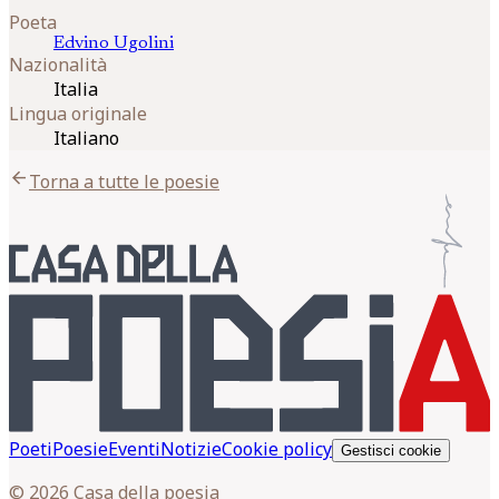
Poeta
Edvino
Ugolini
Nazionalità
Italia
Lingua originale
Italiano
arrow_back
Torna a tutte le poesie
Poeti
Poesie
Eventi
Notizie
Cookie policy
Gestisci cookie
© 2026 Casa della poesia