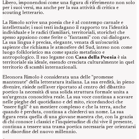
Libero, imponendosi come una figura di riferimento non solo
per i suoi versi, ma anche per la sua attività di critica e
scouting letterario.
La Rimolo scrive una poesia che è al contempo carnale e
intellettuale; i suoi testi indagano il rapporto tra l'identità
individuale e le radici (familiari, territoriali, storiche) che
spesso appaiono come ferite o "fantasmi" con cui dialogare.
La sua lingua è precisa, elegante, venata di un'oscurità
sapiente che richiama le atmosfere del Sud, inteso non come
luogo folkloristico ma come spazio metafisico e
antropologico. Il suo legame con
Casa della Poesia
è sia
territoriale sia ideale, essendo cresciuta culturalmente in quel
territorio di scambi internazionali.
Eleonora Rimolo è considerata una delle "promesse
mantenute" della letteratura italiana. La sua eredità, in pieno
divenire, risiede nell'aver riportato al centro del dibattito
poetico la necessità di una solida struttura formale unita a
un'urgenza conoscitiva reale. La sua voce continua a scavare
nelle pieghe del quotidiano e del mito, ricordandoci che
"essere figli" è un mestiere complesso e che la terra, anche
quando è perduta, continua a chiederci un nome. La sua
figura resta quella di una giovane maestra che, con la grazia
di chi conosce i classici e l'inquietudine di chi vive il presente,
continua a tessere una trama poetica necessaria per orientarsi
nel disordine del nuovo millennio.