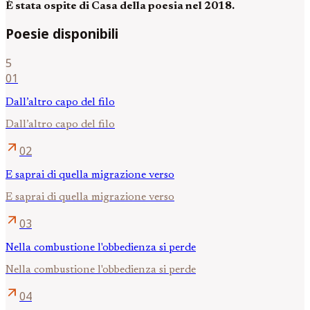
È stata ospite di Casa della poesia nel 2018.
Poesie disponibili
5
01
Dall’altro capo del filo
Dall’altro capo del filo
arrow_outward
02
E saprai di quella migrazione verso
E saprai di quella migrazione verso
arrow_outward
03
Nella combustione l'obbedienza si perde
Nella combustione l'obbedienza si perde
arrow_outward
04