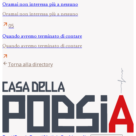
Oramai non interessa più a nessuno
Oramai non interessa più a nessuno
arrow_outward
05
Quando avremo terminato di contare
Quando avremo terminato di contare
arrow_outward
arrow_back
Torna alla directory