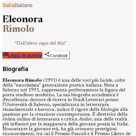
Italia
Italiano
Eleonora
Rimolo
“
Dall’altro capo del filo
”
menu_book
share
Leggi le poesie
Condividi
Biografia
Eleonora Rimolo
(1991) è una delle voci più lucide, colte
della "nuovissima" generazione poetica italiana. Nata a
Salerno nel 1991, rappresenta perfettamente la figura del
poeta-studioso moderno. La sua biografia accademica è
d'eccellenza: dottore di ricerca in Studi Letterari presso
l'Università di Salerno, specializzata in letteratura
rinascimentale e barocca, unisce il rigore della filologia alla
passione per la creazione contemporanea. È direttrice della
rivista online di letteratura e critica
Atelier
, una delle realtà
più influenti per la mappatura della giovane poesia in Italia.
Nonostante la giovane età, ha già ottenuto prestigiosi
riconoscimenti, tra cui il Premio Pascoli e il Premio Libero de