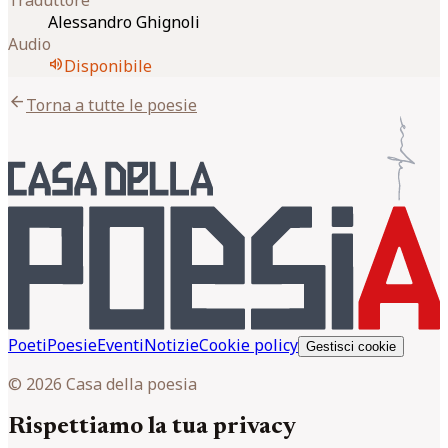
Alessandro Ghignoli
Audio
volume_up
Disponibile
arrow_back
Torna a tutte le poesie
Poeti
Poesie
Eventi
Notizie
Cookie policy
Gestisci cookie
© 2026 Casa della poesia
Rispettiamo la tua privacy