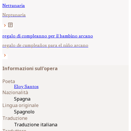
Nettunaria
Neptunaria
article
chevron_right
regalo di compleanno per il bambino arcano
regalo de cumpleaños para el niño arcano
chevron_right
Informazioni sull'opera
Poeta
Eloy
Santos
Nazionalità
Spagna
Lingua originale
Spagnolo
Traduzione
Traduzione italiana
Traduttore