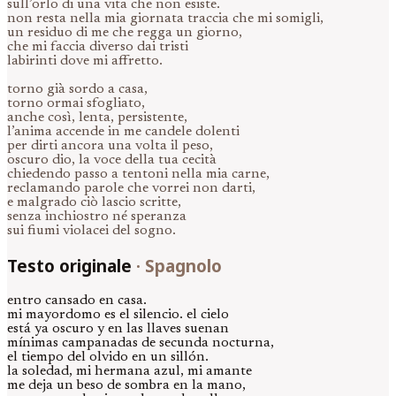
sull’orlo di una vita che non esiste.
non resta nella mia giornata traccia che mi somigli,
un residuo di me che regga un giorno,
che mi faccia diverso dai tristi
labirinti dove mi affretto.
torno già sordo a casa,
torno ormai sfogliato,
anche così, lenta, persistente,
l’anima accende in me candele dolenti
per dirti ancora una volta il peso,
oscuro dio, la voce della tua cecità
chiedendo passo a tentoni nella mia carne,
reclamando parole che vorrei non darti,
e malgrado ciò lascio scritte,
senza inchiostro né speranza
sui fiumi violacei del sogno.
Testo originale
·
Spagnolo
entro cansado en casa.
mi mayordomo es el silencio. el cielo
está ya oscuro y en las llaves suenan
mínimas campanadas de secunda nocturna,
el tiempo del olvido en un sillón.
la soledad, mi hermana azul, mi amante
me deja un beso de sombra en la mano,