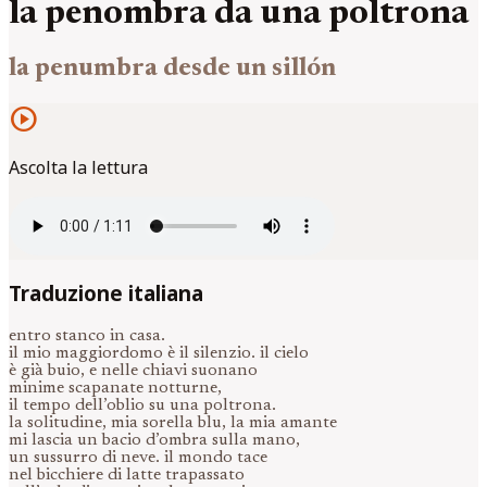
la penombra da una poltrona
la penumbra desde un sillón
play_circle
Ascolta la lettura
Traduzione italiana
entro stanco in casa.
il mio maggiordomo è il silenzio. il cielo
è già buio, e nelle chiavi suonano
minime scapanate notturne,
il tempo dell’oblio su una poltrona.
la solitudine, mia sorella blu, la mia amante
mi lascia un bacio d’ombra sulla mano,
un sussurro di neve. il mondo tace
nel bicchiere di latte trapassato