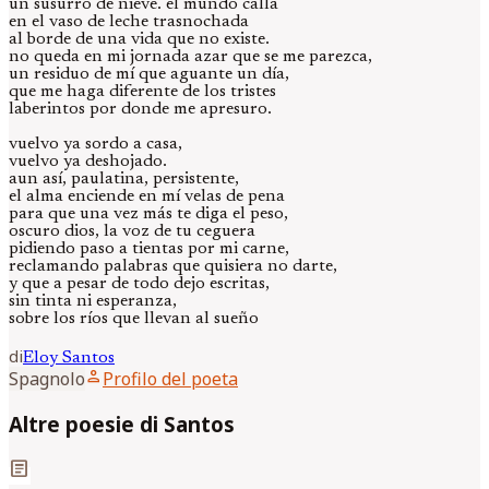
un susurro de nieve. el mundo calla
en el vaso de leche trasnochada
al borde de una vida que no existe.
no queda en mi jornada azar que se me parezca,
un residuo de mí que aguante un día,
que me haga diferente de los tristes
laberintos por donde me apresuro.
vuelvo ya sordo a casa,
vuelvo ya deshojado.
aun así, paulatina, persistente,
el alma enciende en mí velas de pena
para que una vez más te diga el peso,
oscuro dios, la voz de tu ceguera
pidiendo paso a tientas por mi carne,
reclamando palabras que quisiera no darte,
y que a pesar de todo dejo escritas,
sin tinta ni esperanza,
sobre los ríos que llevan al sueño
di
Eloy
Santos
person
Spagnolo
Profilo del poeta
Altre poesie di Santos
article