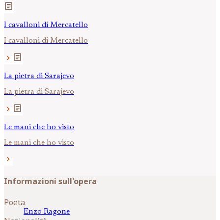
article
I cavalloni di Mercatello
I cavalloni di Mercatello
article
chevron_right
La pietra di Sarajevo
La pietra di Sarajevo
article
chevron_right
Le mani che ho visto
Le mani che ho visto
chevron_right
Informazioni sull'opera
Poeta
Enzo
Ragone