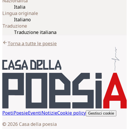
Nazionalità
Italia
Lingua originale
Italiano
Traduzione
Traduzione italiana
arrow_back
Torna a tutte le poesie
Poeti
Poesie
Eventi
Notizie
Cookie policy
Gestisci cookie
© 2026 Casa della poesia