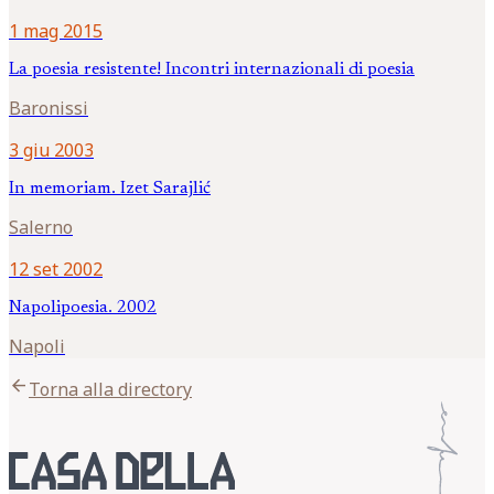
1 mag 2015
La poesia resistente! Incontri internazionali di poesia
Baronissi
3 giu 2003
In memoriam. Izet Sarajlić
Salerno
12 set 2002
Napolipoesia. 2002
Napoli
arrow_back
Torna alla directory