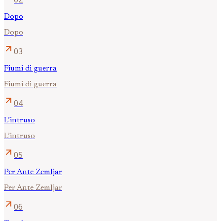
Dopo
Dopo
arrow_outward
03
Fiumi di guerra
Fiumi di guerra
arrow_outward
04
L’intruso
L’intruso
arrow_outward
05
Per Ante Zemljar
Per Ante Zemljar
arrow_outward
06