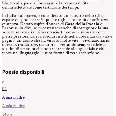
"diritto alla parola contraria" e la responsabilità
dell'intellettuale come testimone dei tempi.
In Italia e all'estero, è considerato un maestro dello stile,
capace di condensare in poche righe l'intensità di un'intera
esistenza. È stato ospite d'onore di
Casa della Poesia
di
Baronissi in diverse circostanze (anche di sostegno) e la sua
voce misurata e i suoi versi asciutti hanno risuonato come
pietre preziose. La sua eredità risiede nella coerenza tra vita e
pagina: un uomo che ha vissuto molte vite — rivoluzionario,
operaio, traduttore, scalatore — restando sempre fedele a
un'idea di umanità che non si arrende all'ingiustizia e che
trova nel linguaggio l'unica forma di vera redenzione.
Poesie disponibili
9
01
A mia madre
A mia madre
arrow_outward
02