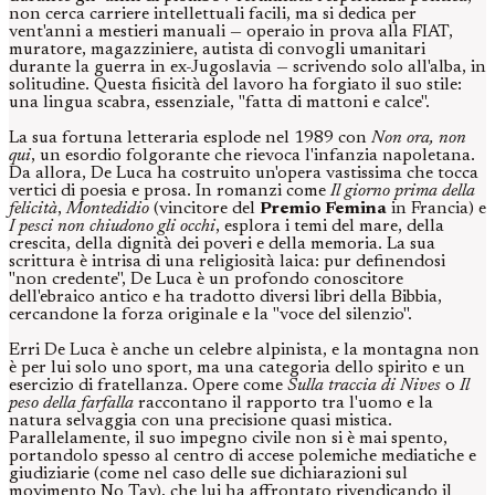
non cerca carriere intellettuali facili, ma si dedica per
vent'anni a mestieri manuali — operaio in prova alla FIAT,
muratore, magazziniere, autista di convogli umanitari
durante la guerra in ex-Jugoslavia — scrivendo solo all'alba, in
solitudine. Questa fisicità del lavoro ha forgiato il suo stile:
una lingua scabra, essenziale, "fatta di mattoni e calce".
La sua fortuna letteraria esplode nel 1989 con
Non ora, non
qui
, un esordio folgorante che rievoca l'infanzia napoletana.
Da allora, De Luca ha costruito un'opera vastissima che tocca
vertici di poesia e prosa. In romanzi come
Il giorno prima della
felicità
,
Montedidio
(vincitore del
Premio Femina
in Francia) e
I pesci non chiudono gli occhi
, esplora i temi del mare, della
crescita, della dignità dei poveri e della memoria. La sua
scrittura è intrisa di una religiosità laica: pur definendosi
"non credente", De Luca è un profondo conoscitore
dell'ebraico antico e ha tradotto diversi libri della Bibbia,
cercandone la forza originale e la "voce del silenzio".
Erri De Luca è anche un celebre alpinista, e la montagna non
è per lui solo uno sport, ma una categoria dello spirito e un
esercizio di fratellanza. Opere come
Sulla traccia di Nives
o
Il
peso della farfalla
raccontano il rapporto tra l'uomo e la
natura selvaggia con una precisione quasi mistica.
Parallelamente, il suo impegno civile non si è mai spento,
portandolo spesso al centro di accese polemiche mediatiche e
giudiziarie (come nel caso delle sue dichiarazioni sul
movimento No Tav), che lui ha affrontato rivendicando il