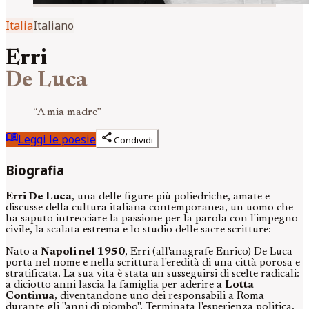
Italia
Italiano
Erri
De Luca
“
A mia madre
”
menu_book
share
Leggi le poesie
Condividi
Biografia
Erri De Luca
, una delle figure più poliedriche, amate e
discusse della cultura italiana contemporanea, un uomo che
ha saputo intrecciare la passione per la parola con l'impegno
civile, la scalata estrema e lo studio delle sacre scritture:
Nato a
Napoli nel 1950
, Erri (all'anagrafe Enrico) De Luca
porta nel nome e nella scrittura l'eredità di una città porosa e
stratificata. La sua vita è stata un susseguirsi di scelte radicali:
a diciotto anni lascia la famiglia per aderire a
Lotta
Continua
, diventandone uno dei responsabili a Roma
durante gli "anni di piombo". Terminata l'esperienza politica,