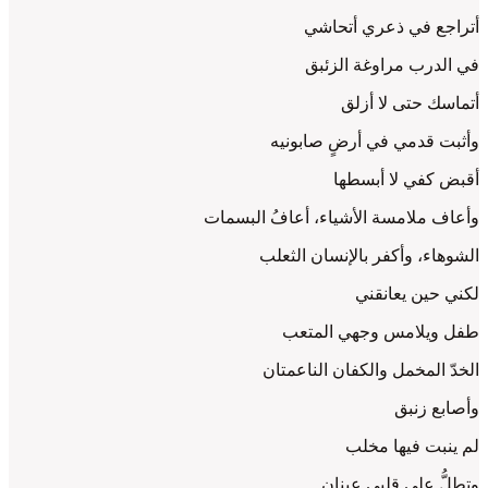
أتراجع في ذعري أتحاشي
في الدرب مراوغة الزئبق
أتماسك حتى لا أزلق
وأثبت قدمي في أرضٍ صابونيه
أقبض كفي لا أبسطها
وأعاف ملامسة الأشياء، أعافُ البسمات
الشوهاء، وأكفر بالإنسان الثعلب
لكني حين يعانقني
طفل ويلامس وجهي المتعب
الخدّ المخمل والكفان الناعمتان
وأصابع زنبق
لم ينبت فيها مخلب
وتطلُّ على قلبي عينان