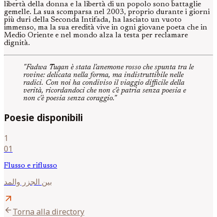
libertà della donna e la libertà di un popolo sono battaglie
gemelle. La sua scomparsa nel 2003, proprio durante i giorni
più duri della Seconda Intifada, ha lasciato un vuoto
immenso, ma la sua eredità vive in ogni giovane poeta che in
Medio Oriente e nel mondo alza la testa per reclamare
dignità.
"Fadwa Tuqan è stata l'anemone rosso che spunta tra le
rovine: delicata nella forma, ma indistruttibile nelle
radici. Con noi ha condiviso il viaggio difficile della
verità, ricordandoci che non c'è patria senza poesia e
non c'è poesia senza coraggio."
Poesie disponibili
1
01
Flusso e riflusso
بين الجزر والمد
arrow_outward
arrow_back
Torna alla directory