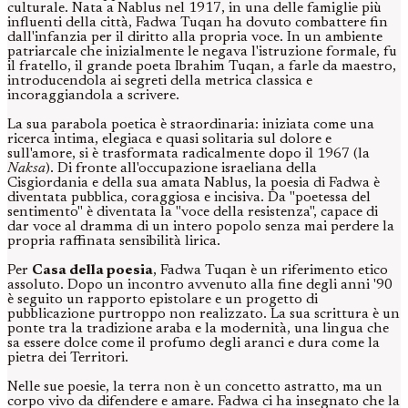
culturale. Nata a Nablus nel 1917, in una delle famiglie più
influenti della città, Fadwa Tuqan ha dovuto combattere fin
dall'infanzia per il diritto alla propria voce. In un ambiente
patriarcale che inizialmente le negava l'istruzione formale, fu
il fratello, il grande poeta Ibrahim Tuqan, a farle da maestro,
introducendola ai segreti della metrica classica e
incoraggiandola a scrivere.
La sua parabola poetica è straordinaria: iniziata come una
ricerca intima, elegiaca e quasi solitaria sul dolore e
sull'amore, si è trasformata radicalmente dopo il 1967 (la
Naksa
). Di fronte all'occupazione israeliana della
Cisgiordania e della sua amata Nablus, la poesia di Fadwa è
diventata pubblica, coraggiosa e incisiva. Da "poetessa del
sentimento" è diventata la "voce della resistenza", capace di
dar voce al dramma di un intero popolo senza mai perdere la
propria raffinata sensibilità lirica.
Per
Casa della poesia
, Fadwa Tuqan è un riferimento etico
assoluto. Dopo un incontro avvenuto alla fine degli anni '90
è seguito un rapporto epistolare e un progetto di
pubblicazione purtroppo non realizzato. La sua scrittura è un
ponte tra la tradizione araba e la modernità, una lingua che
sa essere dolce come il profumo degli aranci e dura come la
pietra dei Territori.
Nelle sue poesie, la terra non è un concetto astratto, ma un
corpo vivo da difendere e amare. Fadwa ci ha insegnato che la