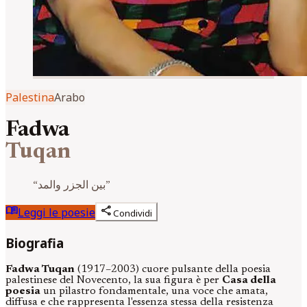
Palestina
Arabo
Fadwa
Tuqan
“
بين الجزر والمد
”
menu_book
share
Leggi le poesie
Condividi
Biografia
Fadwa Tuqan
(1917–2003) cuore pulsante della poesia
palestinese del Novecento, la sua figura è per
Casa della
poesia
un pilastro fondamentale, una voce che amata,
diffusa e che rappresenta l'essenza stessa della resistenza