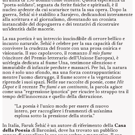
un'unità di 130 uomini come tenente. Questa esperienza di
"poeta-soldato", segnata da ferite fisiche e spirituali, è il
nucleo ardente da cui scaturisce tutta la sua opera. Dopo la
guerra, Šehić si è stabilito a Sarajevo, dedicandosi interamente
alla scrittura e al giornalismo, diventando un cronista
instancabile del dopoguerra e dei tentativi di ricostruire
un'identità dalle macerie.
La sua poetica è un intreccio inscindibile di orrore bellico e
incanto naturale. Šehić è celebre per la sua capacità di far
convivere la crudezza del fronte con una prosa onirica e
visionaria. Il suo capolavoro, il romanzo
Il mio fiume
(vincitore del Premio letterario dell'Unione Europea), è
un'elegia dedicata al fiume Una, testimone silenzioso e
immutabile di infanzie perdute e massacri. Per lui, la natura
non è solo uno sfondo, ma una forza contrappuntistica:
mentre l'uomo distrugge, il fiume scorre e la vegetazione
riprende i suoi spazi. Nelle sue raccolte di poesie, come
Hit
Depot
e il recente
Tre fiumi e un continente
, la parola agisce
come una "regressione ipnotica" per ricucire lo strappo tra il
tempo dell'innocenza e quello della distruzione.
"La poesia è l'unico modo per essere di nuovo
intero, per raccogliere i frammenti di un'anima
esplosa sotto la pressione della storia."
In Italia, Faruk Šehić è un autore di riferimento della
Casa
della Poesia
di Baronissi, dove ha trovato un pubblico