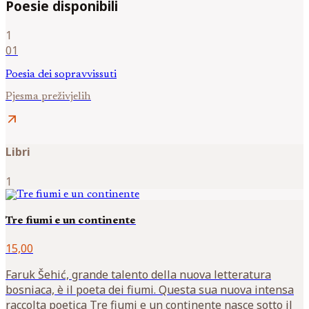
Poesie disponibili
1
01
Poesia dei sopravvissuti
Pjesma preživjelih
arrow_outward
Libri
1
Tre fiumi e un continente
15,00
Faruk Šehić, grande talento della nuova letteratura
bosniaca, è il poeta dei fiumi. Questa sua nuova intensa
raccolta poetica Tre fiumi e un continente nasce sotto il