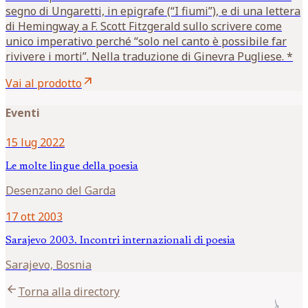
segno di Ungaretti, in epigrafe (“I fiumi”), e di una lettera
di Hemingway a F. Scott Fitzgerald sullo scrivere come
unico imperativo perché “solo nel canto è possibile far
rivivere i morti”. Nella traduzione di Ginevra Pugliese. *
arrow_outward
Vai al prodotto
Eventi
15 lug 2022
Le molte lingue della poesia
Desenzano del Garda
17 ott 2003
Sarajevo 2003. Incontri internazionali di poesia
Sarajevo, Bosnia
arrow_back
Torna alla directory