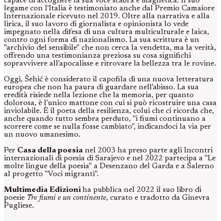
capace di accogliere la sua voce scabra e magnetica. Il suo
legame con l'Italia è testimoniato anche dal Premio Camaiore
Internazionale ricevuto nel 2019. Oltre alla narrativa e alla
lirica, il suo lavoro di giornalista e opinionista lo vede
impegnato nella difesa di una cultura multiculturale e laica,
contro ogni forma di nazionalismo. La sua scrittura è un
"archivio del sensibile" che non cerca la vendetta, ma la verità,
offrendo una testimonianza preziosa su cosa significhi
sopravvivere all'apocalisse e ritrovare la bellezza tra le rovine.
Oggi, Šehić è considerato il capofila di una nuova letteratura
europea che non ha paura di guardare nell'abisso. La sua
eredità risiede nella lezione che la memoria, per quanto
dolorosa, è l'unico mattone con cui si può ricostruire una casa
inviolabile. È il poeta della resilienza, colui che ci ricorda che,
anche quando tutto sembra perduto, "i fiumi continuano a
scorrere come se nulla fosse cambiato", indicandoci la via per
un nuovo umanesimo.
Per
Casa della poesia
nel 2003 ha preso parte agli Incontri
internazionali di poesia di Sarajevo e nel 2022 partecipa a "Le
molte lingue della poesia" a Desenzano del Garda e a Salerno
al progetto "Voci migranti".
Multimedia Edizioni
ha pubblica nel 2022 il suo libro di
poesie
Tre fiumi e un continente
, curato e tradotto da Ginevra
Pugliese.