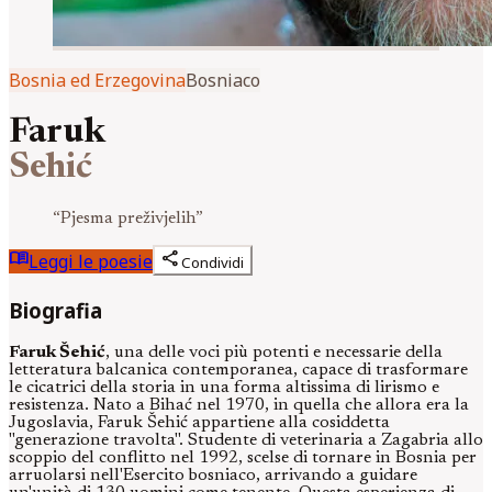
Bosnia ed Erzegovina
Bosniaco
Faruk
Sehić
“
Pjesma preživjelih
”
menu_book
share
Leggi le poesie
Condividi
Biografia
Faruk Šehić
, una delle voci più potenti e necessarie della
letteratura balcanica contemporanea, capace di trasformare
le cicatrici della storia in una forma altissima di lirismo e
resistenza. Nato a Bihać nel 1970, in quella che allora era la
Jugoslavia, Faruk Šehić appartiene alla cosiddetta
"generazione travolta". Studente di veterinaria a Zagabria allo
scoppio del conflitto nel 1992, scelse di tornare in Bosnia per
arruolarsi nell'Esercito bosniaco, arrivando a guidare