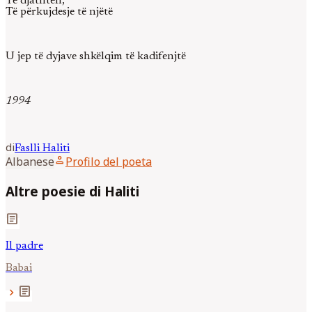
Të djathtën,
Të përkujdesje të njëtë
U jep të dyjave shkëlqim të kadifenjtë
1994
di
Faslli
Haliti
person
Albanese
Profilo del poeta
Altre poesie di Haliti
article
Il padre
Babai
article
chevron_right