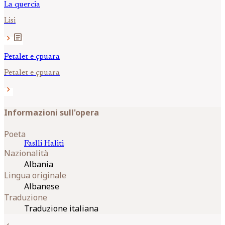
La quercia
Lisi
article
chevron_right
Petalet e çpuara
Petalet e çpuara
chevron_right
Informazioni sull'opera
Poeta
Faslli
Haliti
Nazionalità
Albania
Lingua originale
Albanese
Traduzione
Traduzione italiana