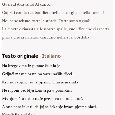
Guerra! A cavallo! Al canto!
Copriti con la tua bandiera nella battaglia e nella tomba!
Noi conosciamo tutte le strade. Tutte sono uguali.
La morte è rimasta alle nostre spalle, vuol dire che ci aspetta
prima che arriviamo, ciascuno nella sua Cordoba.
Testo originale
·
Italiano
Na bregovima iz pjesme čekala je
Grijući masne prste na vatri naših rijeci.
Krenuli vojnici su iz pjesme. Ona je mahala
Ne srpom već bljeskom srpa u pomrčini
Munjom što nebo naše presijeca na noć i noć.
A ona ce sačekati: da joj se čekanje izvan pjesme plati.