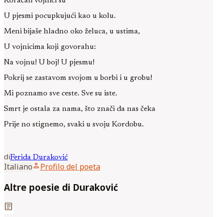
Koračali vojnici su
U pjesmi pocupkujući kao u kolu.
Meni bijaše hladno oko želuca, u ustima,
U vojnicima koji govorahu:
Na vojnu! U boj! U pjesmu!
Pokrij se zastavom svojom u borbi i u grobu!
Mi poznamo sve ceste. Sve su iste.
Smrt je ostala za nama, što znači da nas čeka
Prije no stignemo, svaki u svoju Kordobu.
di
Ferida
Duraković
person
Italiano
Profilo del poeta
Altre poesie di Duraković
article