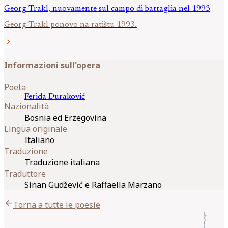
Georg Trakl, nuovamente sul campo di battaglia nel 1993
Georg Trakl ponovo na ratištu 1993.
chevron_right
Informazioni sull'opera
Poeta
Ferida
Duraković
Nazionalità
Bosnia ed Erzegovina
Lingua originale
Italiano
Traduzione
Traduzione italiana
Traduttore
Sinan Gudžević e Raffaella Marzano
arrow_back
Torna a tutte le poesie