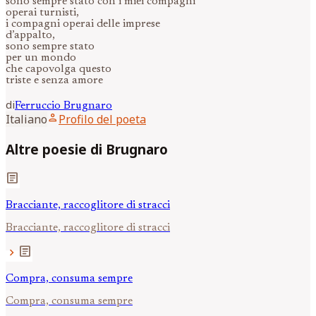
sono sempre stato con i miei compagni
operai turnisti,
i compagni operai delle imprese
d’appalto,
sono sempre stato
per un mondo
che capovolga questo
triste e senza amore
di
Ferruccio
Brugnaro
person
Italiano
Profilo del poeta
Altre poesie di Brugnaro
article
Bracciante, raccoglitore di stracci
Bracciante, raccoglitore di stracci
article
chevron_right
Compra, consuma sempre
Compra, consuma sempre